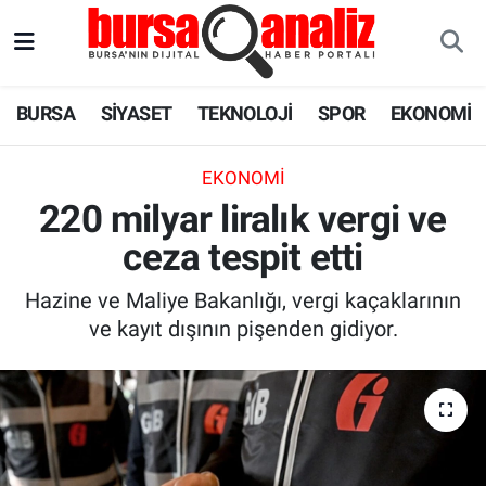
BURSA
Nöbetçi Eczaneler
BURSA
SİYASET
TEKNOLOJİ
SPOR
EKONOMİ
SİYASET
Hava Durumu
EKONOMI
TEKNOLOJİ
Trafik Durumu
220 milyar liralık vergi ve
ceza tespit etti
SPOR
Süper Lig Puan Durumu ve Fikstür
Hazine ve Maliye Bakanlığı, vergi kaçaklarının
EKONOMİ
Tüm Manşetler
ve kayıt dışının pişenden gidiyor.
SAĞLIK
Son Dakika Haberleri
ASTROLOJİ
Haber Arşivi
BLOG