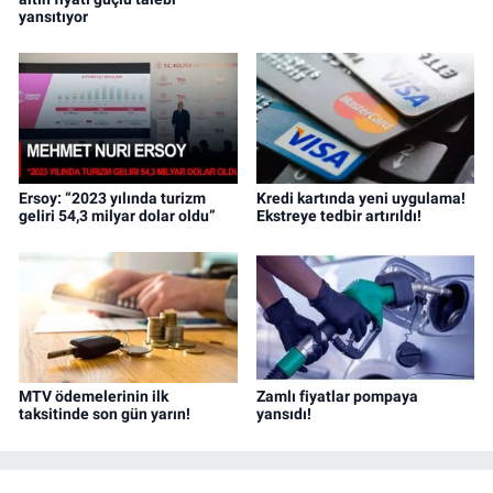
yansıtıyor
Ersoy: “2023 yılında turizm
Kredi kartında yeni uygulama!
geliri 54,3 milyar dolar oldu”
Ekstreye tedbir artırıldı!
MTV ödemelerinin ilk
Zamlı fiyatlar pompaya
taksitinde son gün yarın!
yansıdı!