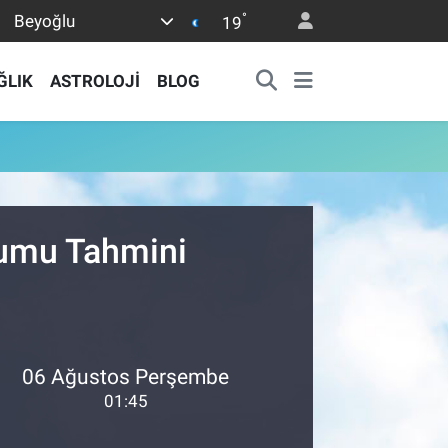
°
Beyoğlu
19
ĞLIK
ASTROLOJİ
BLOG
rumu Tahmini
06 Ağustos Perşembe
01:45