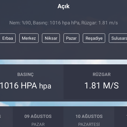
Açık
Nem: %90, Basınç: 1016 hpa hPa, Rüzgar: 1.81 m/s
Erbaa
Merkez
Niksar
Pazar
Reşadiye
Sulusar
BASINÇ
RÜZGAR
1016 HPA
1.81 M/S
hpa
S
09 AĞUSTOS
10 AĞUSTOS
PAZAR
PAZARTESI