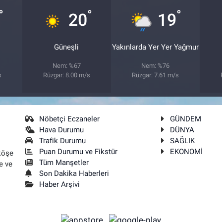
°
°
°
20
19
Güneşli
Yakınlarda Yer Yer Yağmur
Nem: %67
Nem: %76
s
Rüzgar: 8.00 m/s
Rüzgar: 7.61 m/s
Nöbetçi Eczaneler
GÜNDEM
Hava Durumu
DÜNYA
Trafik Durumu
SAĞLIK
Puan Durumu ve Fikstür
EKONOMİ
köşe
Tüm Manşetler
e ve
Son Dakika Haberleri
Haber Arşivi