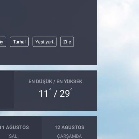
ay
Turhal
Yeşilyurt
Zile
EN DÜŞÜK / EN YÜKSEK
°
°
11
/ 29
11 AĞUSTOS
12 AĞUSTOS
SALI
ÇARŞAMBA