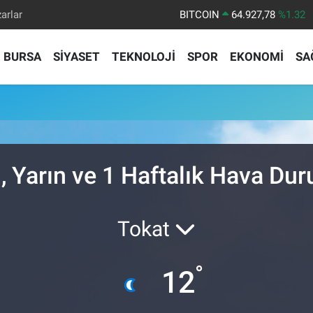
arlar
BITCOIN
64.927,78
%1.32
DOLAR
47,5894
%0.08
BURSA
SİYASET
TEKNOLOJİ
SPOR
EKONOMİ
SA
EURO
55,0398
%-0.02
STERLİN
64,1581
%0.16
GRAM ALTIN
6527.85
%0.54
BİST100
13.703
%11
, Yarın ve 1 Haftalık Hava Du
Tokat
°
12