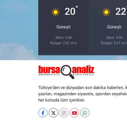
°
20
22
Güneşli
Güneşli
Nem: %58
Nem: %55
Rüzgar: 2.81 m/s
Rüzgar: 5.31 m/
Türkiye'den ve dünyadan son dakika haberleri, 
yazıları, magazinden siyasete, spordan seyahat
her konuda tüm içerikler.