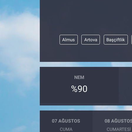
Almus
Artova
Başçiftlik
NEM
%90
07 AĞUSTOS
08 AĞUSTO
CUMA
CUMARTESI