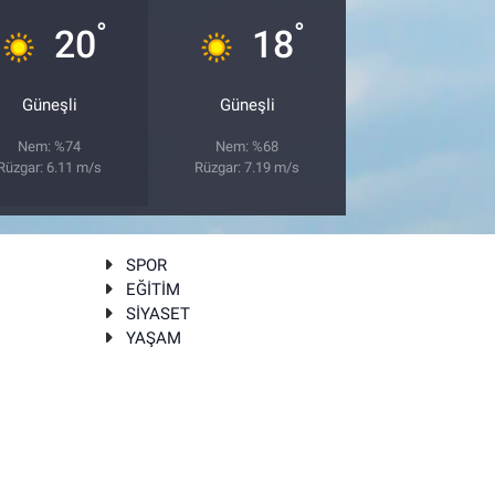
°
°
20
18
Güneşli
Güneşli
Nem: %74
Nem: %68
Rüzgar: 6.11 m/s
Rüzgar: 7.19 m/s
SPOR
EĞİTİM
SİYASET
YAŞAM