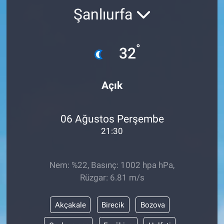
Şanlıurfa
°
32
Açık
06 Ağustos Perşembe
21:30
Nem: %22, Basınç: 1002 hpa hPa,
Rüzgar: 6.81 m/s
Akçakale
Birecik
Bozova