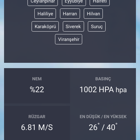
Ceylanpınar
Eyyübiye
Halfeti
Haliliye
Harran
Hilvan
Karaköprü
Siverek
Suruç
Viranşehir
NEM
BASINÇ
%22
1002 HPA
hpa
RÜZGAR
EN DÜŞÜK / EN YÜKSEK
°
°
6.81 M/S
26
/ 40