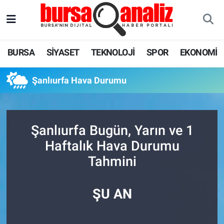
BURSA
Nöbetçi Eczaneler
BURSA
SİYASET
TEKNOLOJİ
SPOR
EKONOMİ
SİYASET
Hava Durumu
Şanlıurfa Hava Durumu
TEKNOLOJİ
Trafik Durumu
SPOR
Süper Lig Puan Durumu ve Fikstür
Şanlıurfa Bugün, Yarın ve 1
EKONOMİ
Tüm Manşetler
Haftalık Hava Durumu
Tahmini
SAĞLIK
Son Dakika Haberleri
ASTROLOJİ
Haber Arşivi
ŞU AN
BLOG