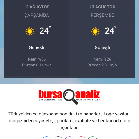
12 AĞUSTOS
13 AĞUSTOS
ÇARŞAMBA
PERŞEMBE
°
°
24
24
Güneşli
Güneşli
Nem: %36
Nem: %26
Rüzgar: 6.11 m/s
Rüzgar: 2.81 m/s
Türkiye'den ve dünyadan son dakika haberleri, köşe yazıları,
magazinden siyasete, spordan seyahate ve her konuda tüm
içerikler.