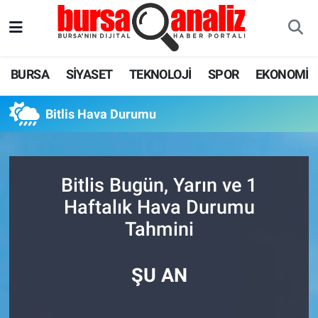
BURSA
Nöbetçi Eczaneler
BURSA
SİYASET
TEKNOLOJİ
SPOR
EKONOMİ
SİYASET
Hava Durumu
Bitlis Hava Durumu
TEKNOLOJİ
Trafik Durumu
SPOR
Süper Lig Puan Durumu ve Fikstür
Bitlis Bugün, Yarın ve 1
EKONOMİ
Tüm Manşetler
Haftalık Hava Durumu
Tahmini
SAĞLIK
Son Dakika Haberleri
ASTROLOJİ
Haber Arşivi
ŞU AN
BLOG