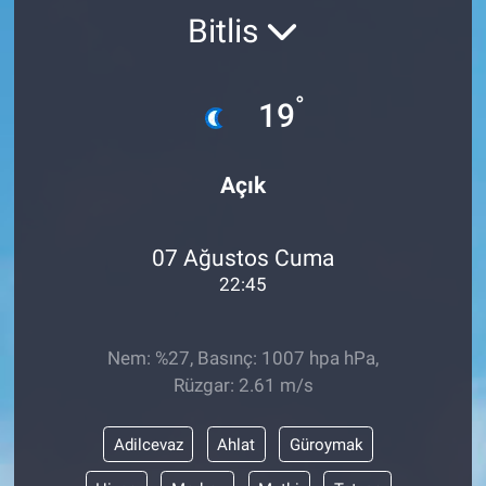
Bitlis
°
19
Açık
07 Ağustos Cuma
22:45
Nem: %27, Basınç: 1007 hpa hPa,
Rüzgar: 2.61 m/s
Adilcevaz
Ahlat
Güroymak