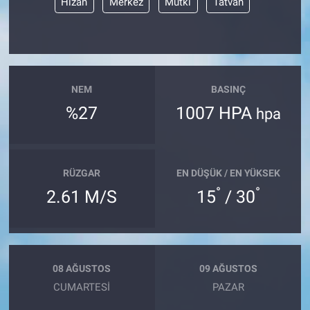
Hizan
Merkez
Mutki
Tatvan
NEM
BASINÇ
%27
1007 HPA
hpa
RÜZGAR
EN DÜŞÜK / EN YÜKSEK
°
°
2.61 M/S
15
/ 30
08 AĞUSTOS
09 AĞUSTOS
CUMARTESI
PAZAR