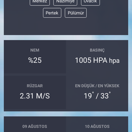
Merkez
Nazımiye
Ovacık
Pertek
Pülümür
NEM
BASINÇ
%25
1005 HPA
hpa
RÜZGAR
EN DÜŞÜK / EN YÜKSEK
°
°
2.31 M/S
19
/ 33
09 AĞUSTOS
10 AĞUSTOS