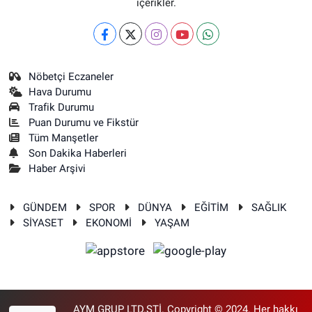
içerikler.
Nöbetçi Eczaneler
Hava Durumu
Trafik Durumu
Puan Durumu ve Fikstür
Tüm Manşetler
Son Dakika Haberleri
Haber Arşivi
GÜNDEM
SPOR
DÜNYA
EĞİTİM
SAĞLIK
SİYASET
EKONOMİ
YAŞAM
AYM GRUP LTD.ŞTİ. Copyright © 2024. Her hakkı