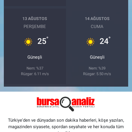
13 AĞUSTOS
14 AĞUSTOS
PERŞEMBE
CUMA
°
°
25
24
Güneşli
Güneşli
Nem: %37
Nem: %39
Rüzgar: 6.11 m/s
Rüzgar: 5.50 m/s
Türkiye'den ve dünyadan son dakika haberleri, köşe yazıları,
magazinden siyasete, spordan seyahate ve her konuda tüm