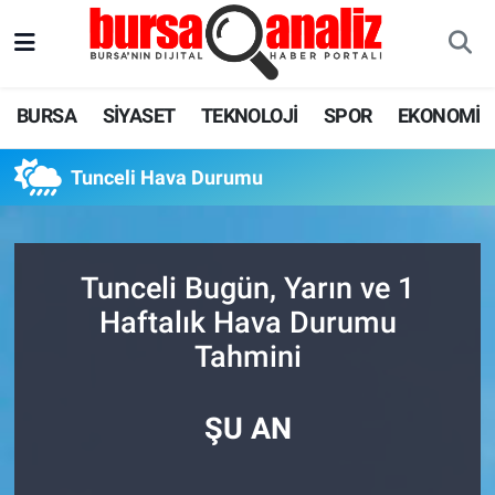
BURSA
Nöbetçi Eczaneler
BURSA
SİYASET
TEKNOLOJİ
SPOR
EKONOMİ
SİYASET
Hava Durumu
Tunceli Hava Durumu
TEKNOLOJİ
Trafik Durumu
SPOR
Süper Lig Puan Durumu ve Fikstür
Tunceli Bugün, Yarın ve 1
EKONOMİ
Tüm Manşetler
Haftalık Hava Durumu
Tahmini
SAĞLIK
Son Dakika Haberleri
ASTROLOJİ
Haber Arşivi
ŞU AN
BLOG