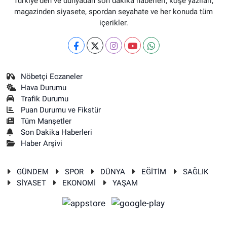
Türkiye'den ve dünyadan son dakika haberleri, köşe yazıları,
magazinden siyasete, spordan seyahate ve her konuda tüm
içerikler.
Nöbetçi Eczaneler
Hava Durumu
Trafik Durumu
Puan Durumu ve Fikstür
Tüm Manşetler
Son Dakika Haberleri
Haber Arşivi
GÜNDEM
SPOR
DÜNYA
EĞİTİM
SAĞLIK
SİYASET
EKONOMİ
YAŞAM