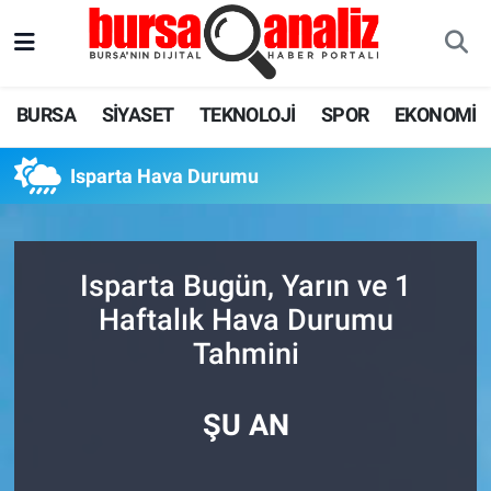
BURSA
Nöbetçi Eczaneler
BURSA
SİYASET
TEKNOLOJİ
SPOR
EKONOMİ
SİYASET
Hava Durumu
Isparta Hava Durumu
TEKNOLOJİ
Trafik Durumu
SPOR
Süper Lig Puan Durumu ve Fikstür
Isparta Bugün, Yarın ve 1
EKONOMİ
Tüm Manşetler
Haftalık Hava Durumu
Tahmini
SAĞLIK
Son Dakika Haberleri
ASTROLOJİ
Haber Arşivi
ŞU AN
BLOG