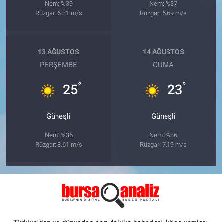
Nem: %39
Nem: %37
Rüzgar: 6.31 m/s
Rüzgar: 5.69 m/s
13 AĞUSTOS
14 AĞUSTOS
PERŞEMBE
CUMA
°
°
25
23
Güneşli
Güneşli
Nem: %35
Nem: %36
Rüzgar: 8.61 m/s
Rüzgar: 7.19 m/s