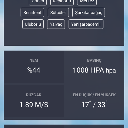
Gönen
Keçiborlu
Merkez
Senirkent
Sütçüler
Şarkikaraağaç
Uluborlu
Yalvaç
Yenişarbademli
NEM
BASINÇ
%44
1008 HPA
hpa
RÜZGAR
EN DÜŞÜK / EN YÜKSEK
°
°
1.89 M/S
17
/ 33