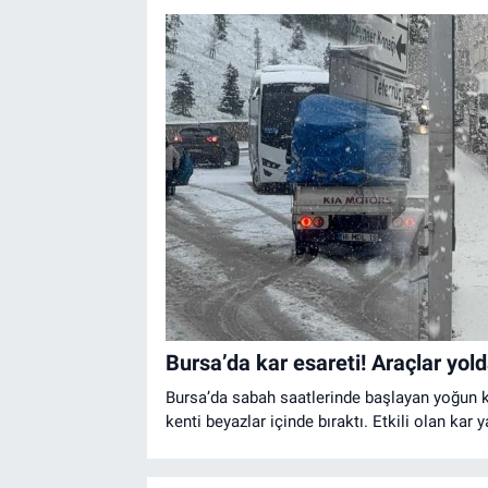
Bursa’da kar esareti! Araçlar yold
Bursa’da sabah saatlerinde başlayan yoğun ka
kenti beyazlar içinde bıraktı. Etkili olan kar
aksamalar yaşanırken olumsuz hava koşullar
sürücüler, trafikte zor anlar yaşadı.