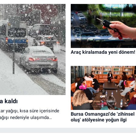
Araç kiralamada yeni dönem!
a kaldı
r yağışı, kısa süre içerisinde
Bursa Osmangazi'de 'zihinsel 
 yağışı nedeniyle ulaşımda
oluş' atölyesine yoğun ilgi
ına hazırlıksız yakalanan