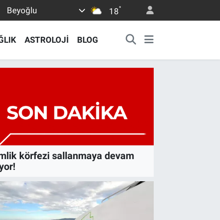
°
Beyoğlu
18
ĞLIK
ASTROLOJİ
BLOG
lik körfezi sallanmaya devam
yor!
ONOMI