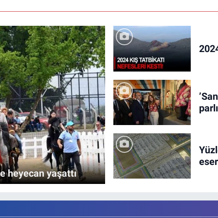
2024
’San
parl
Yüzl
eser
de heyecan yaşattı