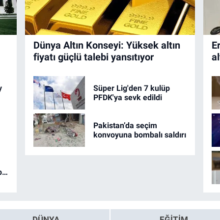
Dünya Altın Konseyi: Yüksek altın
E
fiyatı güçlü talebi yansıtıyor
a
y
Süper Lig'den 7 kulüp
PFDK'ya sevk edildi
Pakistan’da seçim
konvoyuna bombalı saldırı
ir
DÜNYA
EĞİTİM