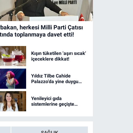
rbakan, herkesi Milli Parti Çatısı
ltında toplanmaya davet etti!
Kışın tüketilen 'aşırı sıcak'
içeceklere dikkat!
Yıldız Tilbe Cahide
Palazzo’da yine duygu
dolu bir performansa
imza attı
Yenileyici gıda
sistemlerine geçişte
sektör liderleri inisiyatif
üstlenmeli!
SAĞLIK