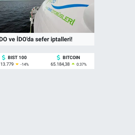
tandaşlık maaşı müjde idi ha
luyor
O ve İDO'da sefer iptalleri!
BIST 100
BITCOIN
13.779
65.184,38
-14
%
0.37
%