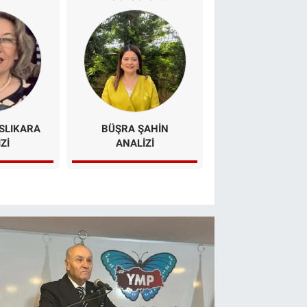
Türkiye’de
kudretidir.
yaşamak derim!
SLIKARA
BÜŞRA ŞAHIN
NILAY KAZICIO
ZI
ANALİZİ
ANALİZİ / NE
KOÇU