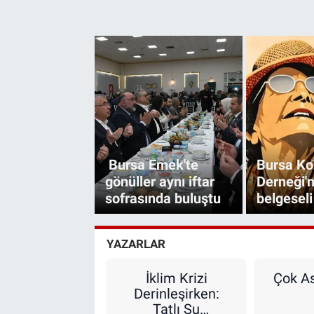
Bursa Emek'te
Bursa Ko
gönüller aynı iftar
Derneği'
sofrasında buluştu
belgeseli
YAZARLAR
İklim Krizi
Çok As
Derinleşirken:
Tatlı Su