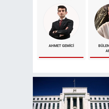
Kaynakları
Tehlikede
AHMET GEMICI
BÜLE
A