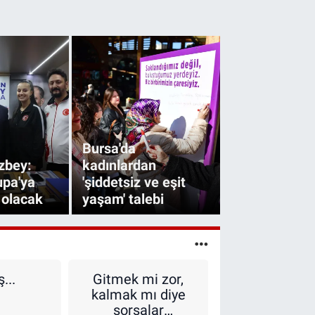
Bursa'da
zbey:
kadınlardan
upa'ya
'şiddetsiz ve eşit
 olacak
yaşam' talebi
...
Gitmek mi zor,
Kalbimizde
kalmak mı diye
sırra erdir
sorsalar
Nefesin