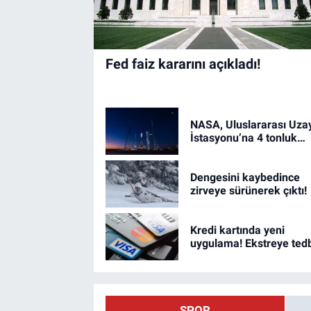
Fed faiz kararını açıkladı!
NASA, Uluslararası Uza
İstasyonu’na 4 tonluk
kargo gönderdi
Dengesini kaybedince
zirveye sürünerek çıktı!
Kredi kartında yeni
uygulama! Ekstreye tedb
artırıldı!
SPOR