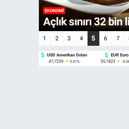
Instagram'da bunlar
mesaj gönderilec
6
1
2
3
4
5
7
USD Amerikan Doları
EUR Euro
47,7239
55,1823
0.01
%
-0.0