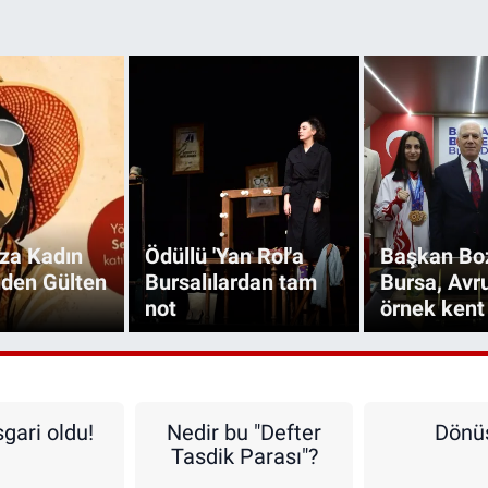
za Kadın
Ödüllü 'Yan Rol'a
Başkan Bo
nden Gülten
Bursalılardan tam
Bursa, Avr
not
örnek kent
gari oldu!
Nedir bu "Defter
Dönüş
Tasdik Parası"?