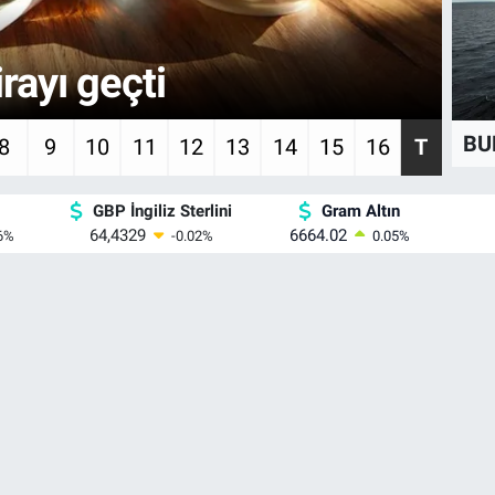
ı aratınca ailelere
Va
ek
o
BUD
8
9
10
11
12
13
14
15
16
T
GBP İngiliz Sterlini
Gram Altın
64,4329
6664.02
6
%
-0.02
%
0.05
%