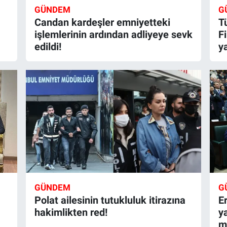
GÜNDEM
G
Candan kardeşler emniyetteki
T
işlemlerinin ardından adliyeye sevk
Fi
edildi!
y
GÜNDEM
G
Polat ailesinin tutukluluk itirazına
E
hakimlikten red!
y
m