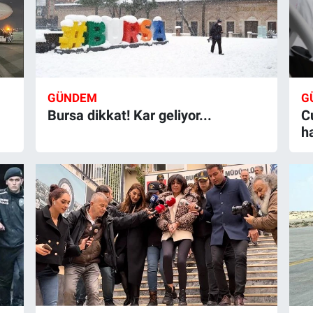
GÜNDEM
G
Bursa dikkat! Kar geliyor...
C
h