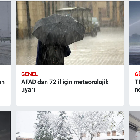
GENEL
G
un
AFAD’dan 72 il için meteorolojik
T
uyarı
ne