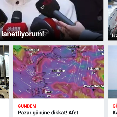
e lanetliyorum!
İs
GÜNDEM
G
Pazar gününe dikkat! Afet
K