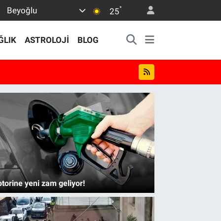
°
Beyoğlu
25
ĞLIK
ASTROLOJİ
BLOG
torine yeni zam geliyor!