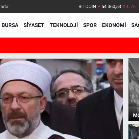
arlar
DOLAR
47,7143
%0.16
EURO
55,0317
%-0.02
BURSA
SİYASET
TEKNOLOJİ
SPOR
EKONOMİ
SA
STERLİN
64,2463
%0.07
GRAM ALTIN
6574.81
%1.44
BİST100
13.799
%70
BITCOIN
64.360,53
%-0.76
Mo