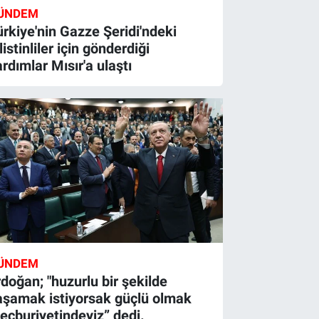
ÜNDEM
ürkiye'nin Gazze Şeridi'ndeki
listinliler için gönderdiği
ardımlar Mısır'a ulaştı
ÜNDEM
rdoğan; "huzurlu bir şekilde
aşamak istiyorsak güçlü olmak
ecburiyetindeyiz” dedi.