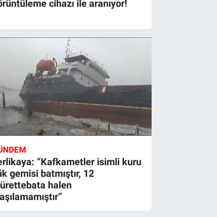
örüntüleme cihazı ile aranıyor!
ÜNDEM
erlikaya: “Kafkametler isimli kuru
ük gemisi batmıştır, 12
ürettebata halen
laşılamamıştır”