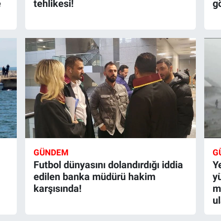
e
tehlikesi!
g
GÜNDEM
G
Futbol dünyasını dolandırdığı iddia
Y
edilen banka müdürü hakim
y
karşısında!
m
u