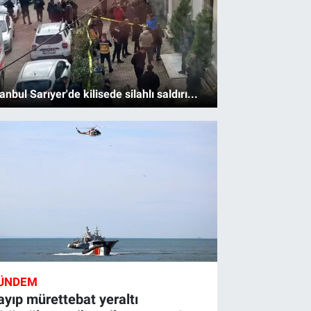
tanbul Sarıyer'de kilisede silahlı saldırı...
ÜNDEM
ayıp mürettebat yeraltı