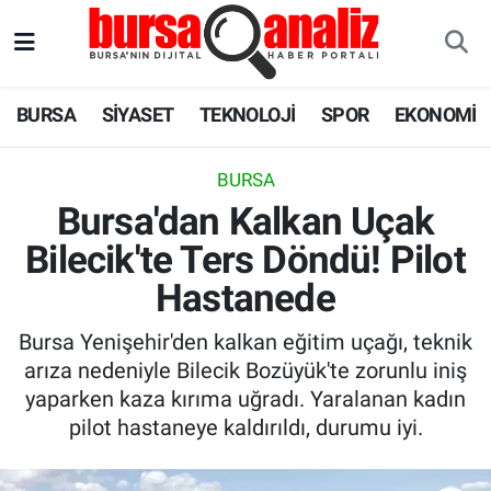
BURSA
Nöbetçi Eczaneler
BURSA
SİYASET
TEKNOLOJİ
SPOR
EKONOMİ
SİYASET
Hava Durumu
BURSA
TEKNOLOJİ
Trafik Durumu
Bursa'dan Kalkan Uçak
Bilecik'te Ters Döndü! Pilot
SPOR
Süper Lig Puan Durumu ve Fikstür
Hastanede
EKONOMİ
Tüm Manşetler
Bursa Yenişehir'den kalkan eğitim uçağı, teknik
SAĞLIK
Son Dakika Haberleri
arıza nedeniyle Bilecik Bozüyük'te zorunlu iniş
yaparken kaza kırıma uğradı. Yaralanan kadın
ASTROLOJİ
Haber Arşivi
pilot hastaneye kaldırıldı, durumu iyi.
BLOG