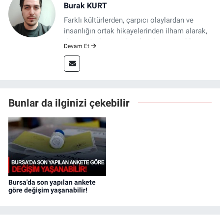
Burak KURT
Farklı kültürlerden, çarpıcı olaylardan ve
insanlığın ortak hikayelerinden ilham alarak,
dünya gündemine dair derinlemesine blog
Devam Et
yazılarımla karşınızda olacağım. Amacım,
sınırların ötesine geçerek, farklı bakış
açılarını anlamanıza ve dünyayı daha geniş
bir perspektiften görmenize yardımcı olmak.
Benimle birlikte bu keşfe çıkmaya hazır
Bunlar da ilginizi çekebilir
mısınız?
Bursa'da son yapılan ankete
göre değişim yaşanabilir!