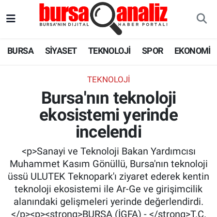
BURSA
Nöbetçi Eczaneler
BURSA
SİYASET
TEKNOLOJİ
SPOR
EKONOMİ
SİYASET
Hava Durumu
TEKNOLOJI
TEKNOLOJİ
Trafik Durumu
Bursa'nın teknoloji
ekosistemi yerinde
SPOR
Süper Lig Puan Durumu ve Fikstür
incelendi
EKONOMİ
Tüm Manşetler
<p>Sanayi ve Teknoloji Bakan Yardımcısı
SAĞLIK
Son Dakika Haberleri
Muhammet Kasım Gönüllü, Bursa'nın teknoloji
üssü ULUTEK Teknopark'ı ziyaret ederek kentin
ASTROLOJİ
Haber Arşivi
teknoloji ekosistemi ile Ar-Ge ve girişimcilik
alanındaki gelişmeleri yerinde değerlendirdi.
BLOG
</p><p><strong>BURSA (İGFA) - </strong>T.C.