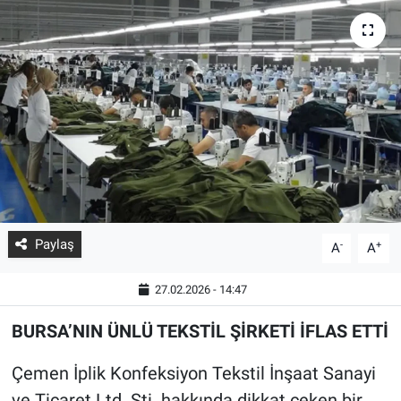
Paylaş
-
+
A
A
27.02.2026 - 14:47
BURSA’NIN ÜNLÜ TEKSTİL ŞİRKETİ İFLAS ETTİ
Çemen İplik Konfeksiyon Tekstil İnşaat Sanayi
ve Ticaret Ltd. Şti. hakkında dikkat çeken bir