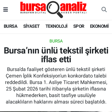
BURSA
Nöbetçi Eczaneler
BURSA
SİYASET
TEKNOLOJİ
SPOR
EKONOMİ
SİYASET
Hava Durumu
BURSA
TEKNOLOJİ
Trafik Durumu
Bursa’nın ünlü tekstil şirketi
iflas etti
SPOR
Süper Lig Puan Durumu ve Fikstür
Bursa’da faaliyet gösteren ünlü tekstil şirketi
EKONOMİ
Tüm Manşetler
Çemen İplik Konfeksiyon'un konkordato talebi
reddedildi. Bursa 1. Asliye Ticaret Mahkemesi,
SAĞLIK
Son Dakika Haberleri
25 Şubat 2026 tarihi itibarıyla şirketin iflasına
hükmederken, basit tasfiye usulüyle
ASTROLOJİ
Haber Arşivi
alacaklıların haklarını alması süreci başlatıldı.
BLOG