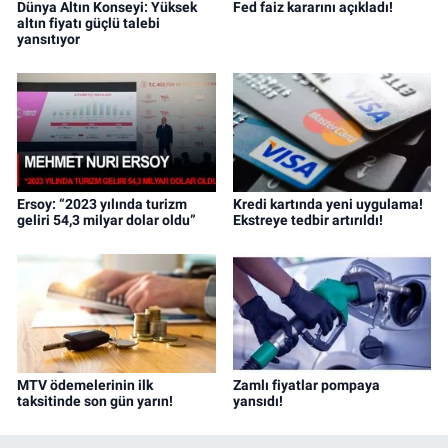
Dünya Altın Konseyi: Yüksek
Fed faiz kararını açıkladı!
altın fiyatı güçlü talebi
yansıtıyor
Ersoy: “2023 yılında turizm
Kredi kartında yeni uygulama!
geliri 54,3 milyar dolar oldu”
Ekstreye tedbir artırıldı!
MTV ödemelerinin ilk
Zamlı fiyatlar pompaya
taksitinde son gün yarın!
yansıdı!