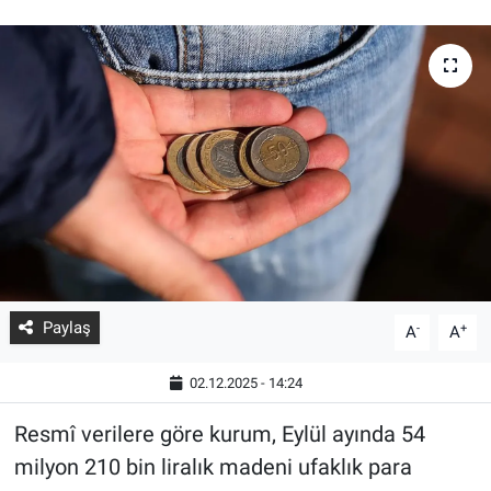
Paylaş
-
+
A
A
02.12.2025 - 14:24
Resmî verilere göre kurum, Eylül ayında 54
milyon 210 bin liralık madeni ufaklık para