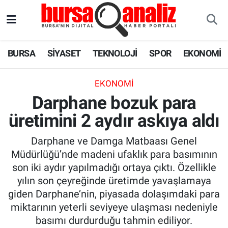
BURSA
Nöbetçi Eczaneler
BURSA
SİYASET
TEKNOLOJİ
SPOR
EKONOMİ
SİYASET
Hava Durumu
EKONOMI
TEKNOLOJİ
Trafik Durumu
Darphane bozuk para
üretimini 2 aydır askıya aldı
SPOR
Süper Lig Puan Durumu ve Fikstür
Darphane ve Damga Matbaası Genel
EKONOMİ
Tüm Manşetler
Müdürlüğü’nde madeni ufaklık para basımının
son iki aydır yapılmadığı ortaya çıktı. Özellikle
SAĞLIK
Son Dakika Haberleri
yılın son çeyreğinde üretimde yavaşlamaya
giden Darphane’nin, piyasada dolaşımdaki para
ASTROLOJİ
Haber Arşivi
miktarının yeterli seviyeye ulaşması nedeniyle
basımı durdurduğu tahmin ediliyor.
BLOG