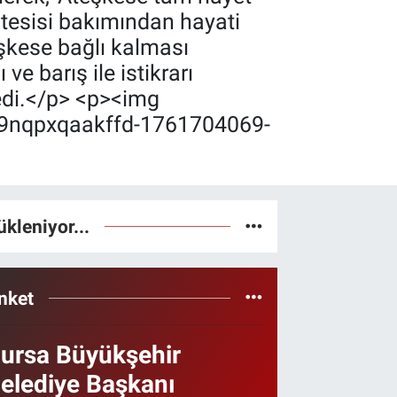
 tesisi bakımından hayati
eşkese bağlı kalması
e barış ile istikrarı
edi.</p> <p><img
4x9nqpxqaakffd-1761704069-
ükleniyor...
nket
ursa Büyükşehir
elediye Başkanı