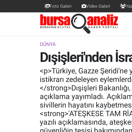
Foto Galeri
Video Galeri
Yaz
BURSA
Nöbetçi Eczaneler
SİYASET
Hava Durumu
DÜNYA
Dışişleri'nden İsr
TEKNOLOJİ
Trafik Durumu
SPOR
Süper Lig Puan Durumu ve Fikstür
<p>Türkiye, Gazze Şeridi'ne yön
istikrarı zedeleyen eylemle
EKONOMİ
Tüm Manşetler
</strong>Dışişleri Bakanlığı, İ
açıklama yayımladı. Açıklamad
SAĞLIK
Son Dakika Haberleri
sivillerin hayatını kaybetme
<strong>'ATEŞKESE TAM RİA
ASTROLOJİ
Haber Arşivi
yazılı açıklamasında, ateşk
BLOG
güvenliğin tesisi bakımından