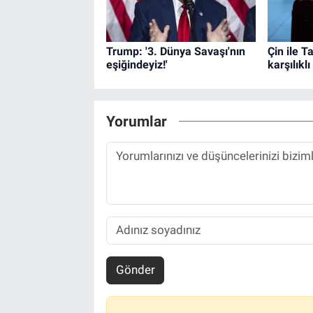
Trump: '3. Dünya Savaşı'nın
Çin ile T
eşiğindeyiz!'
karşılıkl
Yorumlar
Gönder