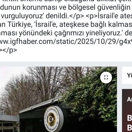
mudunun korunması ve bölgesel güvenliğin
 vurguluyoruz' denildi.</p> <p>İsrail'e at
ürkiye, 'İsrail'e, ateşkese bağlı kalması v
ması yönündeki çağrımızı yineliyoruz.' d
/www.igfhaber.com/static/2025/10/29/g
/></p>
Y
A
B
B