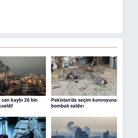
 can kaybı 26 bin
Pakistan’da seçim konvoyuna
seldi!
bombalı saldırı