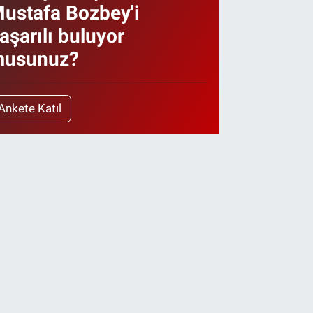
ustafa Bozbey'i
aşarılı buluyor
usunuz?
Ankete Katıl