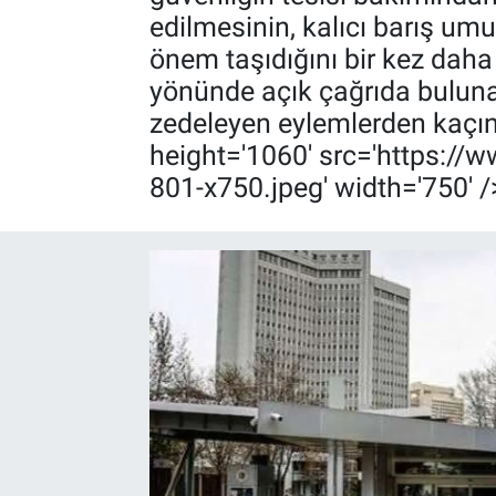
edilmesinin, kalıcı barış u
önem taşıdığını bir kez daha
yönünde açık çağrıda bulunan T
zedeleyen eylemlerden kaçın
height='1060' src='https:/
801-x750.jpeg' width='750' 