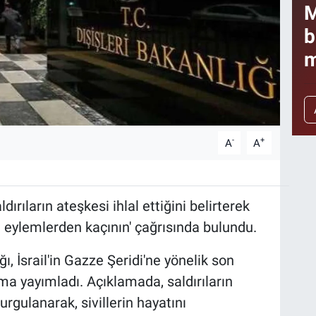
M
b
m
-
+
A
A
dırıların ateşkesi ihlal ettiğini belirterek
yen eylemlerden kaçının' çağrısında bulundu.
ğı, İsrail'in Gazze Şeridi'ne yönelik son
klama yayımladı. Açıklamada, saldırıların
urgulanarak, sivillerin hayatını