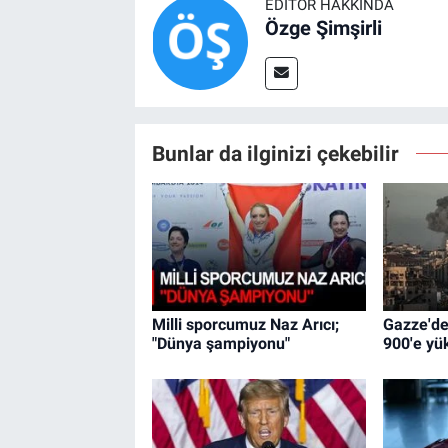
EDITÖR HAKKINDA
Özge Şimşirli
Bunlar da ilginizi çekebilir
Milli sporcumuz Naz Arıcı;
Gazze'de
"Dünya şampiyonu"
900'e yük