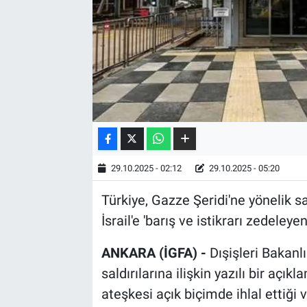
29.10.2025 - 02:12
29.10.2025 - 05:20
Türkiye, Gazze Şeridi'ne yönelik sal
İsrail'e 'barış ve istikrarı zedele
ANKARA (İGFA) -
Dışişleri Bakanlı
saldırılarına ilişkin yazılı bir açı
ateşkesi açık biçimde ihlal ettiği v