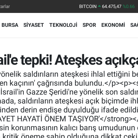
arlar
DOLAR
47,5971
%0.05
EURO
55,1336
%0.18
BURSA
SİYASET
TEKNOLOJİ
SPOR
EKONOMİ
SA
STERLİN
64,2534
%0.22
GRAM ALTIN
6527.85
%0.54
BİST100
13.703
%0
ail'e tepki! Ateşkes açıkça
BITCOIN
64.475,47
%0.66
elik saldırıların ateşkesi ihlal ettiğini bel
rden kaçının' çağrısında bulundu.</p><p
srail'in Gazze Şeridi'ne yönelik son saldırıl
a, saldırıların ateşkesi açık biçimde ihl
sinden derin endişe duyulduğu ifade edild
YET HAYATİ ÖNEM TAŞIYOR'</strong></p
esin korunmasının kalıcı barış umudunun
 kritik öneme sahip olduğuna dikkat çekil