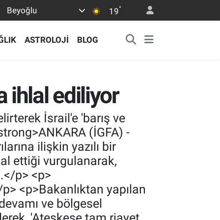
°
Beyoğlu
19
ĞLIK
ASTROLOJİ
BLOG
 ihlal ediliyor
irterek İsrail'e 'barış ve
><strong>ANKARA (İGFA) -
arına ilişkin yazılı bir
al ettiği vurgulanarak,
i.</p> <p>
> <p>Bakanlıktan yapılan
 devamı ve bölgesel
erek, 'Ateşkese tam riayet