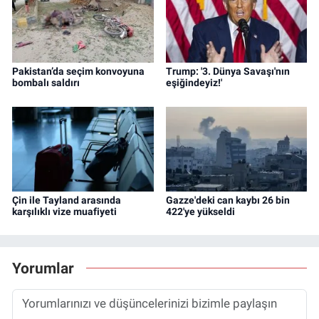
Pakistan’da seçim konvoyuna
Trump: '3. Dünya Savaşı'nın
bombalı saldırı
eşiğindeyiz!'
Çin ile Tayland arasında
Gazze'deki can kaybı 26 bin
karşılıklı vize muafiyeti
422'ye yükseldi
Yorumlar