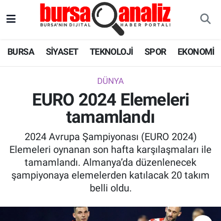
BURSA
Nöbetçi Eczaneler
BURSA
SİYASET
TEKNOLOJİ
SPOR
EKONOMİ
SİYASET
Hava Durumu
DÜNYA
TEKNOLOJİ
Trafik Durumu
EURO 2024 Elemeleri
tamamlandı
SPOR
Süper Lig Puan Durumu ve Fikstür
2024 Avrupa Şampiyonası (EURO 2024)
EKONOMİ
Tüm Manşetler
Elemeleri oynanan son hafta karşılaşmaları ile
tamamlandı. Almanya’da düzenlenecek
SAĞLIK
Son Dakika Haberleri
şampiyonaya elemelerden katılacak 20 takım
belli oldu.
ASTROLOJİ
Haber Arşivi
BLOG