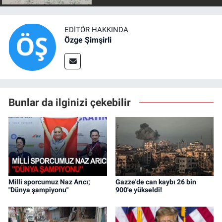
EDITÖR HAKKINDA
Özge Şimşirli
Bunlar da ilginizi çekebilir
Milli sporcumuz Naz Arıcı;
Gazze'de can kaybı 26 bin
"Dünya şampiyonu"
900'e yükseldi!