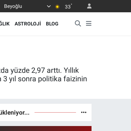
°
Beyoğlu
33
ĞLIK
ASTROLOJİ
BLOG
a yüzde 2,97 arttı. Yıllık
3 yıl sonra politika faizinin
ükleniyor...