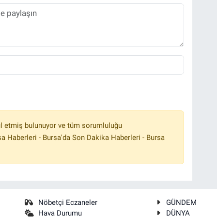
l etmiş bulunuyor ve tüm sorumluluğu
a Haberleri - Bursa'da Son Dakika Haberleri - Bursa
Nöbetçi Eczaneler
GÜNDEM
Hava Durumu
DÜNYA