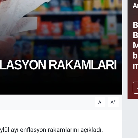
A
B
B
M
b
m
-
+
A
A
lül ayı enflasyon rakamlarını açıkladı.