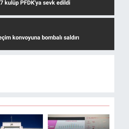
 7 kulüp PFDK'ya sevk edildi
eçim konvoyuna bombalı saldırı