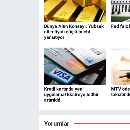
Dünya Altın Konseyi: Yüksek
Fed faiz 
altın fiyatı güçlü talebi
yansıtıyor
Kredi kartında yeni
MTV ödem
uygulama! Ekstreye tedbir
taksitind
artırıldı!
Yorumlar