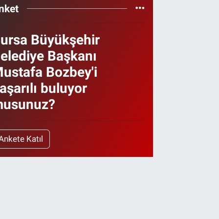
nket
ursa Büyükşehir
elediye Başkanı
ustafa Bozbey'i
aşarılı buluyor
usunuz?
Ankete Katıl