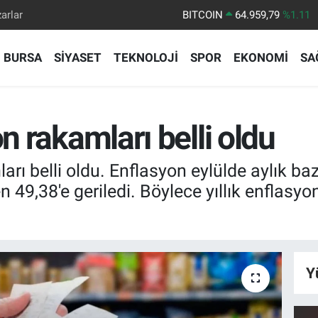
arlar
DOLAR
47,7436
%0.18
EURO
55,2510
%0.32
BURSA
SİYASET
TEKNOLOJİ
SPOR
EKONOMİ
SA
STERLİN
64,4811
%0.38
GRAM ALTIN
6660.55
%0.03
BİST100
13.779
%-14
on rakamları belli oldu
rı belli oldu. Enflasyon eylülde aylık bazd
49,38'e geriledi. Böylece yıllık enflasyon 
Y