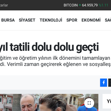
arlar
DOLAR
47,7436
%0.18
EURO
55,2510
%0.32
BURSA
SİYASET
TEKNOLOJİ
SPOR
EKONOMİ
SA
STERLİN
64,4811
%0.38
GRAM ALTIN
6660.55
%0.03
BİST100
13.779
%-14
 tatili dolu dolu geçti
BITCOIN
64.959,79
%1.11
im ve öğretim yılının ilk dönemini tamamlayan öğr
edi. Verimli zaman geçirerek eğlenen ve sosyalleşen
Y