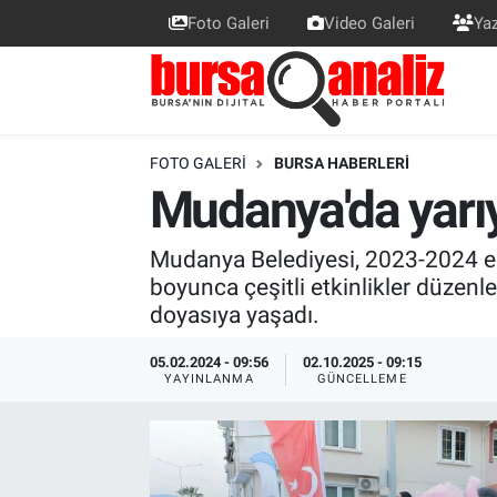
Foto Galeri
Video Galeri
Yaz
BURSA
Nöbetçi Eczaneler
SİYASET
Hava Durumu
FOTO GALERI
BURSA HABERLERI
Mudanya'da yarıyıl
TEKNOLOJİ
Trafik Durumu
SPOR
Süper Lig Puan Durumu ve Fikstür
Mudanya Belediyesi, 2023-2024 eğit
boyunca çeşitli etkinlikler düzenl
EKONOMİ
Tüm Manşetler
doyasıya yaşadı.
05.02.2024 - 09:56
02.10.2025 - 09:15
SAĞLIK
Son Dakika Haberleri
YAYINLANMA
GÜNCELLEME
ASTROLOJİ
Haber Arşivi
BLOG