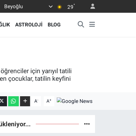
°
Beyoğlu
29
ĞLIK
ASTROLOJİ
BLOG
enciler için yarıyıl tatili
 çocuklar, tatilin keyfini
-
+
A
A
ükleniyor...