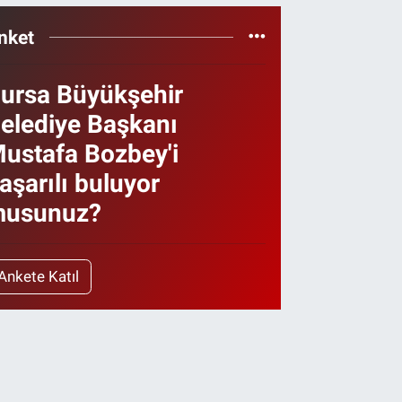
nket
ursa Büyükşehir
elediye Başkanı
ustafa Bozbey'i
aşarılı buluyor
usunuz?
Ankete Katıl