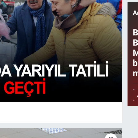
A
B
B
M
b
m