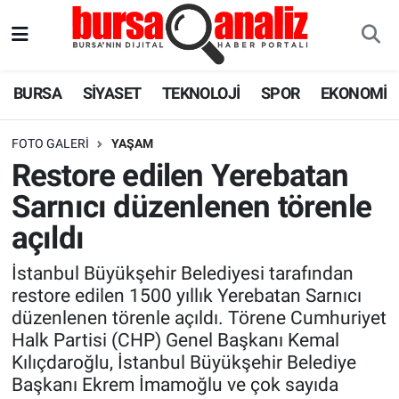
BURSA
Nöbetçi Eczaneler
BURSA
SİYASET
TEKNOLOJİ
SPOR
EKONOMİ
SİYASET
Hava Durumu
FOTO GALERI
YAŞAM
TEKNOLOJİ
Trafik Durumu
Restore edilen Yerebatan
Sarnıcı düzenlenen törenle
SPOR
Süper Lig Puan Durumu ve Fikstür
açıldı
EKONOMİ
Tüm Manşetler
İstanbul Büyükşehir Belediyesi tarafından
restore edilen 1500 yıllık Yerebatan Sarnıcı
SAĞLIK
Son Dakika Haberleri
düzenlenen törenle açıldı. Törene Cumhuriyet
Halk Partisi (CHP) Genel Başkanı Kemal
ASTROLOJİ
Haber Arşivi
Kılıçdaroğlu, İstanbul Büyükşehir Belediye
Başkanı Ekrem İmamoğlu ve çok sayıda
BLOG