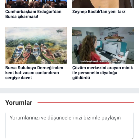
Cumhurbaşkanı Erdoğan'dan
Zeynep Bastık'tan yeni tarz!
Bursa çıkarması!
Bursa Suluboya Derneği'nden
Çözüm merkezini arayan minik
kent hafızasını canlandıran
ile personelin diyaloğu
sergiye davet
güldürdü
Yorumlar