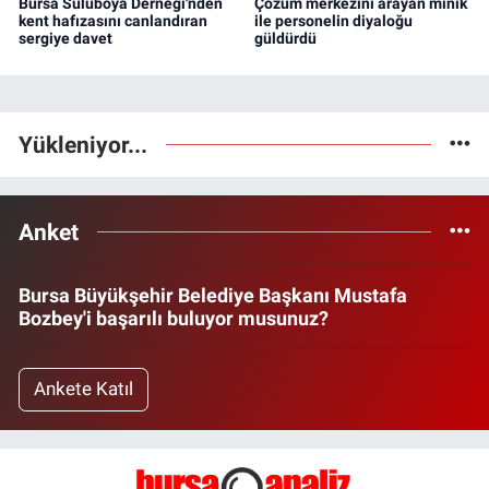
Bursa Suluboya Derneği'nden
Çözüm merkezini arayan minik
kent hafızasını canlandıran
ile personelin diyaloğu
sergiye davet
güldürdü
Yükleniyor...
Anket
Bursa Büyükşehir Belediye Başkanı Mustafa
Bozbey'i başarılı buluyor musunuz?
Ankete Katıl