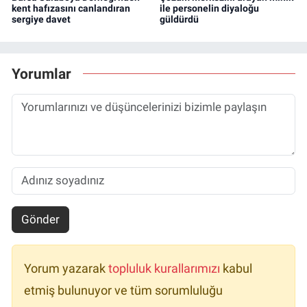
Bursa Suluboya Derneği'nden
Çözüm merkezini arayan minik
kent hafızasını canlandıran
ile personelin diyaloğu
sergiye davet
güldürdü
Yorumlar
Gönder