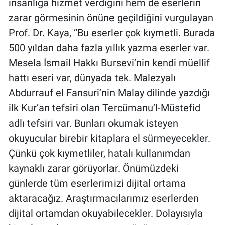
Koleksiyondaki eserleri tarayarak dijital
ortama aktarıldığını ve bu sayede hem
insanlığa hizmet verdiğini hem de eserlerin
zarar görmesinin önüne geçildiğini vurgulayan
Prof. Dr. Kaya, “Bu eserler çok kıymetli. Burada
500 yıldan daha fazla yıllık yazma eserler var.
Mesela İsmail Hakkı Bursevi’nin kendi müellif
hattı eseri var, dünyada tek. Malezyalı
Abdurrauf el Fansuri’nin Malay dilinde yazdığı
ilk Kur’an tefsiri olan Tercümanu’l-Müstefid
adlı tefsiri var. Bunları okumak isteyen
okuyucular birebir kitaplara el sürmeyecekler.
Çünkü çok kıymetliler, hatalı kullanımdan
kaynaklı zarar görüyorlar. Önümüzdeki
günlerde tüm eserlerimizi dijital ortama