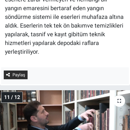
eserlerin sıhhi anlamda en güvenilir ortamda
muhafaza edilmesini sağladık. Ayrıca yangın
söndürme sistemi olarak da aerosol gazlı,
eserlere zarar vermeyen ve herhangi bir
yangın emaresini bertaraf eden yangın
söndürme sistemi ile eserleri muhafaza altına
aldık. Eserlerin tek tek ön bakımve temizlikleri
yapılarak, tasnif ve kayıt gibitüm teknik
hizmetleri yapılarak depodaki raflara
yerleştiriliyor.
Paylaş
11 / 12