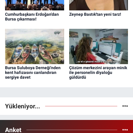
Cumhurbaşkanı Erdoğan'dan
Zeynep Bastık'tan yeni tarz!
Bursa çıkarması!
Bursa Suluboya Derneği'nden
Çözüm merkezini arayan minik
kent hafızasını canlandıran
ile personelin diyaloğu
sergiye davet
güldürdü