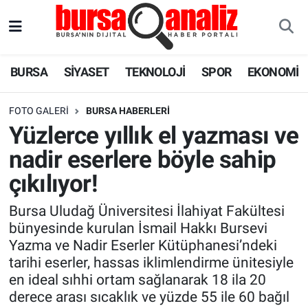
BURSA
Nöbetçi Eczaneler
BURSA
SİYASET
TEKNOLOJİ
SPOR
EKONOMİ
SİYASET
Hava Durumu
FOTO GALERI
BURSA HABERLERI
TEKNOLOJİ
Trafik Durumu
Yüzlerce yıllık el yazması ve
nadir eserlere böyle sahip
SPOR
Süper Lig Puan Durumu ve Fikstür
çıkılıyor!
EKONOMİ
Tüm Manşetler
Bursa Uludağ Üniversitesi İlahiyat Fakültesi
bünyesinde kurulan İsmail Hakkı Bursevi
SAĞLIK
Son Dakika Haberleri
Yazma ve Nadir Eserler Kütüphanesi’ndeki
tarihi eserler, hassas iklimlendirme ünitesiyle
ASTROLOJİ
Haber Arşivi
en ideal sıhhi ortam sağlanarak 18 ila 20
derece arası sıcaklık ve yüzde 55 ile 60 bağıl
BLOG