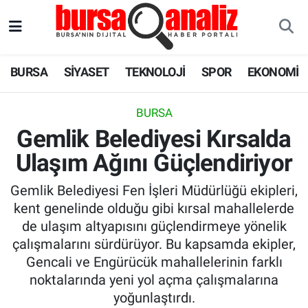
BURSA
Nöbetçi Eczaneler
BURSA
SİYASET
TEKNOLOJİ
SPOR
EKONOMİ
SİYASET
Hava Durumu
BURSA
TEKNOLOJİ
Trafik Durumu
Gemlik Belediyesi Kırsalda
Ulaşım Ağını Güçlendiriyor
SPOR
Süper Lig Puan Durumu ve Fikstür
Gemlik Belediyesi Fen İşleri Müdürlüğü ekipleri,
EKONOMİ
Tüm Manşetler
kent genelinde olduğu gibi kırsal mahallelerde
de ulaşım altyapısını güçlendirmeye yönelik
SAĞLIK
Son Dakika Haberleri
çalışmalarını sürdürüyor. Bu kapsamda ekipler,
Gencali ve Engürücük mahallelerinin farklı
ASTROLOJİ
Haber Arşivi
noktalarında yeni yol açma çalışmalarına
yoğunlaştırdı.
BLOG