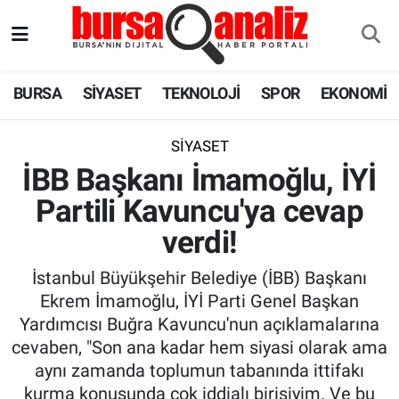
BURSA
Nöbetçi Eczaneler
BURSA
SİYASET
TEKNOLOJİ
SPOR
EKONOMİ
SİYASET
Hava Durumu
SİYASET
TEKNOLOJİ
Trafik Durumu
İBB Başkanı İmamoğlu, İYİ
Partili Kavuncu'ya cevap
SPOR
Süper Lig Puan Durumu ve Fikstür
verdi!
EKONOMİ
Tüm Manşetler
İstanbul Büyükşehir Belediye (İBB) Başkanı
SAĞLIK
Son Dakika Haberleri
Ekrem İmamoğlu, İYİ Parti Genel Başkan
Yardımcısı Buğra Kavuncu'nun açıklamalarına
ASTROLOJİ
Haber Arşivi
cevaben, "Son ana kadar hem siyasi olarak ama
aynı zamanda toplumun tabanında ittifakı
BLOG
kurma konusunda çok iddialı birisiyim. Ve bu