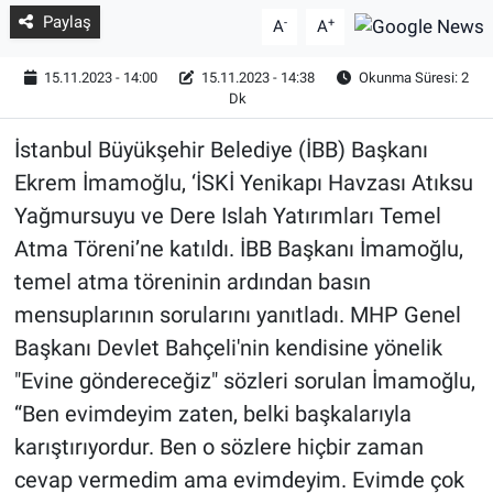
Paylaş
-
+
A
A
15.11.2023 - 14:00
15.11.2023 - 14:38
Okunma Süresi: 2
Dk
İstanbul Büyükşehir Belediye (İBB) Başkanı
Ekrem İmamoğlu, ‘İSKİ Yenikapı Havzası Atıksu
Yağmursuyu ve Dere Islah Yatırımları Temel
Atma Töreni’ne katıldı. İBB Başkanı İmamoğlu,
temel atma töreninin ardından basın
mensuplarının sorularını yanıtladı. MHP Genel
Başkanı Devlet Bahçeli'nin kendisine yönelik
"Evine göndereceğiz" sözleri sorulan İmamoğlu,
“Ben evimdeyim zaten, belki başkalarıyla
karıştırıyordur. Ben o sözlere hiçbir zaman
cevap vermedim ama evimdeyim. Evimde çok