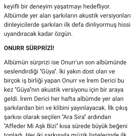
keyifli bir deneyim yaşatmayı hedefliyor.
Albümde yer alan şarkıların akustik versiyonları
dinleyicilerde şarkıları ilk defa dinliyormuş hissi
uyandıracak kadar özgün.
ONURR SÜRPRİZİ!
Albümün sürprizi ise Onurr'un son albümünde
seslendirdiği ''Güya''. İki yakın dost olan ve
birçok iş birliği yapan Onurr ve İrem Derici bu
kez ''Güya''nın akustik versiyonu için bir araya
geldi. İrem Derici her hafta albümde yer alan
şarkılardan biri ve klibini yayınlayacak. İlk çıkış
şarkısı olarak seçilen ''Ara Sıra'' ardından
''Affeder Mi Aşk Bizi'' kısa sürede büyük beğeni
topladı. Her iki şarkısıyla müzik listelerinde ilk