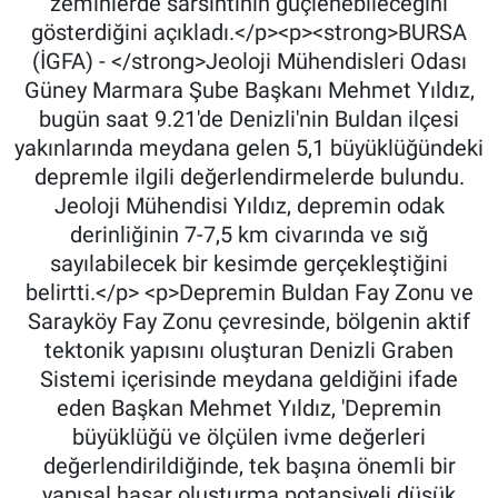
zeminlerde sarsıntının güçlenebileceğini
gösterdiğini açıkladı.</p><p><strong>BURSA
(İGFA) - </strong>Jeoloji Mühendisleri Odası
Güney Marmara Şube Başkanı Mehmet Yıldız,
bugün saat 9.21'de Denizli'nin Buldan ilçesi
yakınlarında meydana gelen 5,1 büyüklüğündeki
depremle ilgili değerlendirmelerde bulundu.
Jeoloji Mühendisi Yıldız, depremin odak
derinliğinin 7-7,5 km civarında ve sığ
sayılabilecek bir kesimde gerçekleştiğini
belirtti.</p> <p>Depremin Buldan Fay Zonu ve
Sarayköy Fay Zonu çevresinde, bölgenin aktif
tektonik yapısını oluşturan Denizli Graben
Sistemi içerisinde meydana geldiğini ifade
eden Başkan Mehmet Yıldız, 'Depremin
büyüklüğü ve ölçülen ivme değerleri
değerlendirildiğinde, tek başına önemli bir
yapısal hasar oluşturma potansiyeli düşük