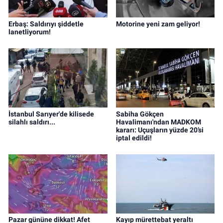
Erbaş: Saldırıyı şiddetle
Motorine yeni zam geliyor!
lanetliyorum!
İstanbul Sarıyer'de kilisede
Sabiha Gökçen
silahlı saldırı...
Havalimanı'ndan MADKOM
kararı: Uçuşların yüzde 20’si
iptal edildi!
Pazar gününe dikkat! Afet
Kayıp mürettebat yeraltı