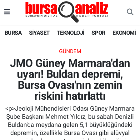
BURSA
Nöbetçi Eczaneler
BURSA
SİYASET
TEKNOLOJİ
SPOR
EKONOMİ
SİYASET
Hava Durumu
GÜNDEM
TEKNOLOJİ
Trafik Durumu
JMO Güney Marmara'dan
uyarı! Buldan depremi,
SPOR
Süper Lig Puan Durumu ve Fikstür
Bursa Ovası'nın zemin
EKONOMİ
Tüm Manşetler
riskini hatırlattı
SAĞLIK
Son Dakika Haberleri
<p>Jeoloji Mühendisleri Odası Güney Marmara
Şube Başkanı Mehmet Yıldız, bu sabah Denizli
ASTROLOJİ
Haber Arşivi
Buldan'da meydana gelen 5,1 büyüklüğündeki
depremin, özellikle Bursa Ovası gibi alüvyal
BLOG