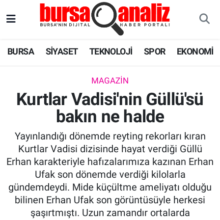
BURSA
Nöbetçi Eczaneler
BURSA
SİYASET
TEKNOLOJİ
SPOR
EKONOMİ
SİYASET
Hava Durumu
MAGAZIN
TEKNOLOJİ
Trafik Durumu
Kurtlar Vadisi'nin Güllü'sü
bakın ne halde
SPOR
Süper Lig Puan Durumu ve Fikstür
Yayınlandığı dönemde reyting rekorları kıran
EKONOMİ
Tüm Manşetler
Kurtlar Vadisi dizisinde hayat verdiği Güllü
Erhan karakteriyle hafızalarımıza kazınan Erhan
SAĞLIK
Son Dakika Haberleri
Ufak son dönemde verdiği kilolarla
gündemdeydi. Mide küçültme ameliyatı olduğu
ASTROLOJİ
Haber Arşivi
bilinen Erhan Ufak son görüntüsüyle herkesi
şaşırtmıştı. Uzun zamandır ortalarda
BLOG