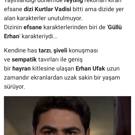
Yayınlandığı dönemde
reyting
rekorları kıran
efsane
dizi Kurtlar Vadisi
bitti ama dizide yer
alan karakterler unutulmuyor.
Dizinin
efsane
karakterlerinden biri de '
Güllü
Erhan
' karakteriydi...
Kendine has
tarzı
,
şiveli
konuşması
ve
sempatik
tavırları ile geniş
bir
hayran
kitlesine ulaşan
Erhan Ufak
uzun
zamandır ekranlardan uzak sakin bir yaşam
sürüyor.