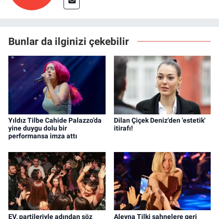
Bunlar da ilginizi çekebilir
Yıldız Tilbe Cahide Palazzo’da
Dilan Çiçek Deniz'den 'estetik'
yine duygu dolu bir
itirafı!
performansa imza attı
EV, partileriyle adından söz
Aleyna Tilki sahnelere geri