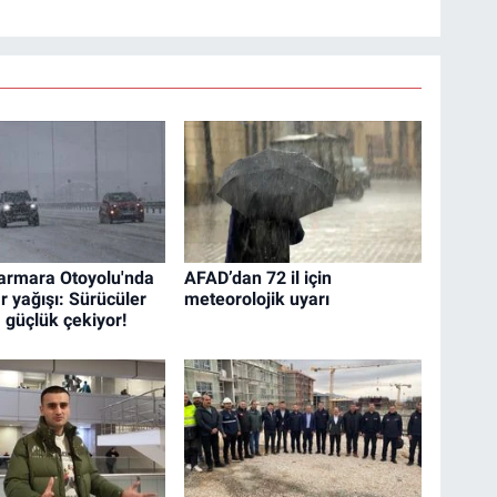
armara Otoyolu'nda
AFAD’dan 72 il için
r yağışı: Sürücüler
meteorolojik uyarı
 güçlük çekiyor!