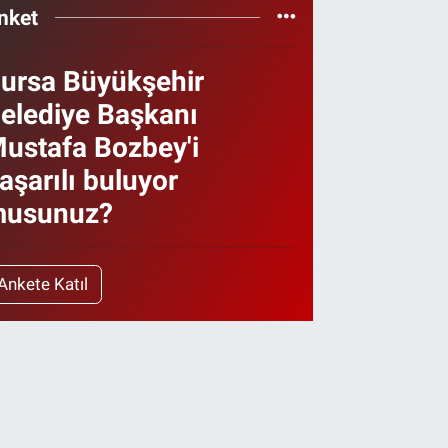
nket
ursa Büyükşehir
elediye Başkanı
ustafa Bozbey'i
aşarılı buluyor
usunuz?
Ankete Katıl