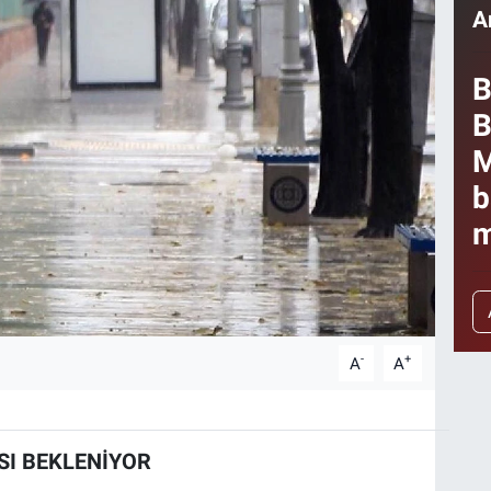
A
B
B
M
b
m
-
+
A
A
SI BEKLENİYOR