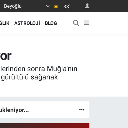
°
Beyoğlu
33
ĞLIK
ASTROLOJİ
BLOG
yor
lerinden sonra Muğla'nın
k gürültülü sağanak
ükleniyor...