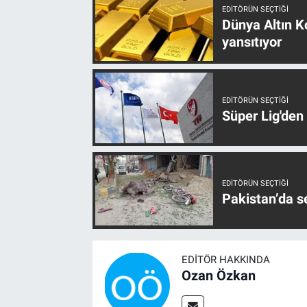
EDITÖRÜN SEÇTIĞI
Dünya Altın Ko
yansıtıyor
EDITÖRÜN SEÇTIĞI
Süper Lig'den
EDITÖRÜN SEÇTIĞI
Pakistan’da s
EDITÖR HAKKINDA
Ozan Özkan