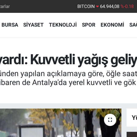
arlar
DOLAR
47,7436
%0.18
EURO
55,2510
%0.32
BURSA
SİYASET
TEKNOLOJİ
SPOR
EKONOMİ
SA
STERLİN
64,4811
%0.38
GRAM ALTIN
6660.55
%0.03
BİST100
13.779
%-14
uyardı: Kuvvetli yağış geli
nden yapılan açıklamaya göre, öğle saat
ibaren de Antalya'da yerel kuvvetli ve gö
Y