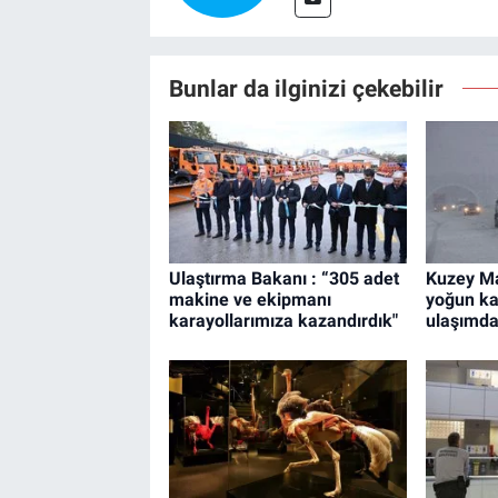
Bunlar da ilginizi çekebilir
Ulaştırma Bakanı : “305 adet
Kuzey M
makine ve ekipmanı
yoğun ka
karayollarımıza kazandırdık"
ulaşımda