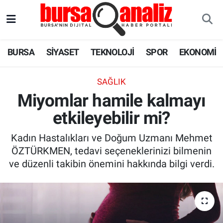
BURSA
Nöbetçi Eczaneler
BURSA
SİYASET
TEKNOLOJİ
SPOR
EKONOMİ
SİYASET
Hava Durumu
SAĞLIK
TEKNOLOJİ
Trafik Durumu
Miyomlar hamile kalmayı
etkileyebilir mi?
SPOR
Süper Lig Puan Durumu ve Fikstür
Kadın Hastalıkları ve Doğum Uzmanı Mehmet
EKONOMİ
Tüm Manşetler
ÖZTÜRKMEN, tedavi seçeneklerinizi bilmenin
ve düzenli takibin önemini hakkında bilgi verdi.
SAĞLIK
Son Dakika Haberleri
ASTROLOJİ
Haber Arşivi
BLOG