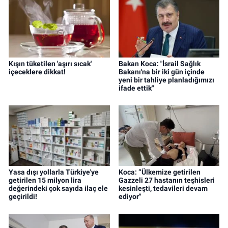
Kışın tüketilen 'aşırı sıcak'
Bakan Koca: "İsrail Sağlık
içeceklere dikkat!
Bakanı'na bir iki gün içinde
yeni bir tahliye planladığımızı
ifade ettik"
Yasa dışı yollarla Türkiye'ye
Koca: “Ülkemize getirilen
getirilen 15 milyon lira
Gazzeli 27 hastanın teşhisleri
değerindeki çok sayıda ilaç ele
kesinleşti, tedavileri devam
geçirildi!
ediyor"