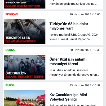
mekânları gezip mezuniyet sevinci
yaşadı.
EKONOMI
20 Haziran 2025 - 17:00
Türkiye'de 68 bin dolar
milyoneri var!
İsviçre merkezli UBS Group AG, 2024
yılının Küresel Servet Raporu’nu
yayınladı.
BURSA
20 Haziran 2025 - 10:33
Ömer Kızıl için anlamlı
mezuniyet töreni
Nuri Erbak Anadolu Lisesi'nin
mezuniyet töreninde dereceye giren
öğrencilerin ödüllerini Nuri Erbak'ın
torunu Ömer Kızıl takdim etti.
BURSA
13 Haziran 2025 - 10:59
Kız Çocukları için Mini
Voleybol Şenliği
Sukaypark'ta 10-12 yaş grubundaki