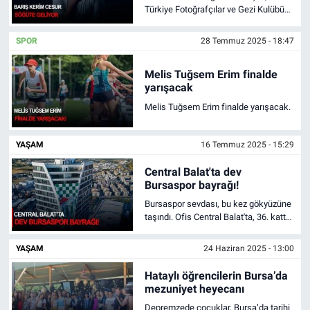
Türkiye Fotoğrafçılar ve Gezi Kulübü
Kurucusu Barış Kerim Cesur , Tarihi
Bilecik’in Söğüt İlçesine Geliyor.
SPOR
28 Temmuz 2025 - 18:47
Melis Tuğsem Erim finalde
yarışacak
Melis Tuğsem Erim finalde yarışacak.
YAŞAM
16 Temmuz 2025 - 15:29
Central Balat'ta dev
Bursaspor bayrağı!
Bursaspor sevdası, bu kez gökyüzüne
taşındı. Ofis Central Balat'ta, 36. katta
yer alan bir ofise dev bir Bursaspor
bayrağı asıldı.
YAŞAM
24 Haziran 2025 - 13:00
Hataylı öğrencilerin Bursa’da
mezuniyet heyecanı
Depremzede çocuklar, Bursa’da tarihi