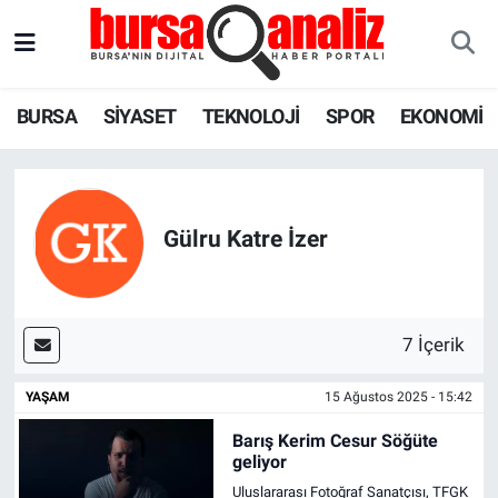
BURSA
Nöbetçi Eczaneler
BURSA
SİYASET
TEKNOLOJİ
SPOR
EKONOMİ
SİYASET
Hava Durumu
TEKNOLOJİ
Trafik Durumu
Gülru Katre İzer
SPOR
Süper Lig Puan Durumu ve Fikstür
EKONOMİ
Tüm Manşetler
7 İçerik
SAĞLIK
Son Dakika Haberleri
YAŞAM
15 Ağustos 2025 - 15:42
ASTROLOJİ
Haber Arşivi
Barış Kerim Cesur Söğüte
geliyor
BLOG
Uluslararası Fotoğraf Sanatçısı, TFGK