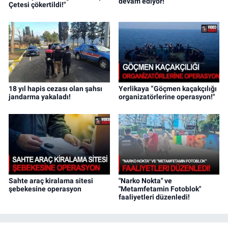
devam ediyor!
Çetesi çökertildi!"
18 yıl hapis cezası olan şahsı
Yerlikaya “Göçmen kaçakçılığı
jandarma yakaladı!
organizatörlerine operasyon!"
Sahte araç kiralama sitesi
"Narko Nokta" ve
şebekesine operasyon
"Metamfetamin Fotoblok"
faaliyetleri düzenledi!