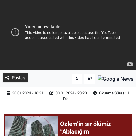
Paylaş
-
+
A
A
30.01.2024 - 16:31
30.01.2024 - 20:23
Okunma Süresi: 1
Dk
Özlem’in sır ölümü:
“Ablacığım