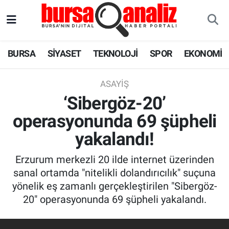
BURSA
Nöbetçi Eczaneler
BURSA
SİYASET
TEKNOLOJİ
SPOR
EKONOMİ
SİYASET
Hava Durumu
ASAYIŞ
TEKNOLOJİ
Trafik Durumu
‘Sibergöz-20’
operasyonunda 69 şüpheli
SPOR
Süper Lig Puan Durumu ve Fikstür
yakalandı!
EKONOMİ
Tüm Manşetler
Erzurum merkezli 20 ilde internet üzerinden
SAĞLIK
Son Dakika Haberleri
sanal ortamda "nitelikli dolandırıcılık" suçuna
yönelik eş zamanlı gerçekleştirilen "Sibergöz-
ASTROLOJİ
Haber Arşivi
20" operasyonunda 69 şüpheli yakalandı.
BLOG