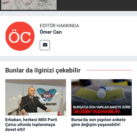
EDITÖR HAKKINDA
Ömer Can
Bunlar da ilginizi çekebilir
Erbakan, herkesi Milli Parti
Bursa'da son yapılan ankete
Çatısı altında toplanmaya
göre değişim yaşanabilir!
davet etti!