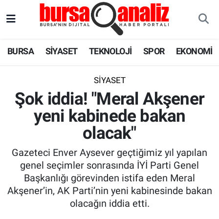
BURSA
Nöbetçi Eczaneler
BURSA
SİYASET
TEKNOLOJİ
SPOR
EKONOMİ
SİYASET
Hava Durumu
SİYASET
TEKNOLOJİ
Trafik Durumu
Şok iddia! "Meral Akşener
yeni kabinede bakan
SPOR
Süper Lig Puan Durumu ve Fikstür
olacak"
EKONOMİ
Tüm Manşetler
Gazeteci Enver Aysever geçtiğimiz yıl yapılan
SAĞLIK
Son Dakika Haberleri
genel seçimler sonrasında İYİ Parti Genel
Başkanlığı görevinden istifa eden Meral
ASTROLOJİ
Haber Arşivi
Akşener’in, AK Parti’nin yeni kabinesinde bakan
olacağın iddia etti.
BLOG