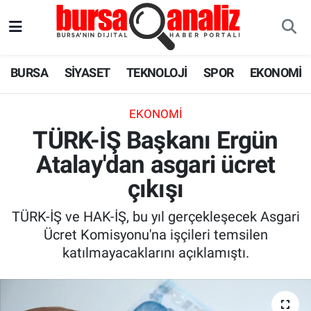
BURSA
Nöbetçi Eczaneler
BURSA
SİYASET
TEKNOLOJİ
SPOR
EKONOMİ
SİYASET
Hava Durumu
EKONOMI
TEKNOLOJİ
Trafik Durumu
TÜRK-İŞ Başkanı Ergün
Atalay'dan asgari ücret
SPOR
Süper Lig Puan Durumu ve Fikstür
çıkışı
EKONOMİ
Tüm Manşetler
TÜRK-İŞ ve HAK-İŞ, bu yıl gerçekleşecek Asgari
SAĞLIK
Son Dakika Haberleri
Ücret Komisyonu'na işçileri temsilen
katılmayacaklarını açıklamıştı.
ASTROLOJİ
Haber Arşivi
BLOG