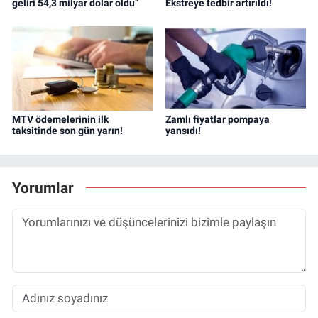
geliri 54,3 milyar dolar oldu”
Ekstreye tedbir artırıldı!
MTV ödemelerinin ilk
Zamlı fiyatlar pompaya
taksitinde son gün yarın!
yansıdı!
Yorumlar