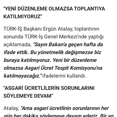
"YENİ DÜZENLEME OLMAZSA TOPLANTIYA
KATILMIYORUZ"
TÜRK-İŞ Başkanı Ergün Atalay, toplantının
sonunda TÜRK-İş Genel Merkezi'nde yaptığı
açıklamada,
"Sayın Bakan'a geçen hafta da
ifade ettik. Bu yönetmelik değişmezse biz
buraya katılmıyoruz.
Yeni bir düzenleme
olmazsa Asgari Ücret Tespit Komisyonu'na
katılmayacağız."
ifadelerini kullandı.
"ASGARİ ÜCRETLİLERİN SORUNLARINI
SÖYLEMEYE DEVAM"
Atalay,
"Ama asgari ücretlinin sorunlarının her
gün her dakika söylemeye devam ederiz. Bir an