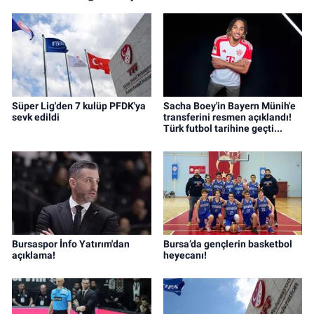
Süper Lig'den 7 kulüp PFDK'ya
Sacha Boey'in Bayern Münih'e
sevk edildi
transferini resmen açıklandı!
Türk futbol tarihine geçti...
Bursaspor İnfo Yatırım'dan
Bursa’da gençlerin basketbol
açıklama!
heyecanı!