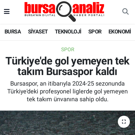
BURSA
Nöbetçi Eczaneler
BURSA
SİYASET
TEKNOLOJİ
SPOR
EKONOMİ
SİYASET
Hava Durumu
SPOR
TEKNOLOJİ
Trafik Durumu
Türkiye'de gol yemeyen tek
takım Bursaspor kaldı
SPOR
Süper Lig Puan Durumu ve Fikstür
Bursaspor, an itibarıyla 2024-25 sezonunda
EKONOMİ
Tüm Manşetler
Türkiye'deki profesyonel liglerde gol yemeyen
tek takım ünvanına sahip oldu.
SAĞLIK
Son Dakika Haberleri
ASTROLOJİ
Haber Arşivi
BLOG