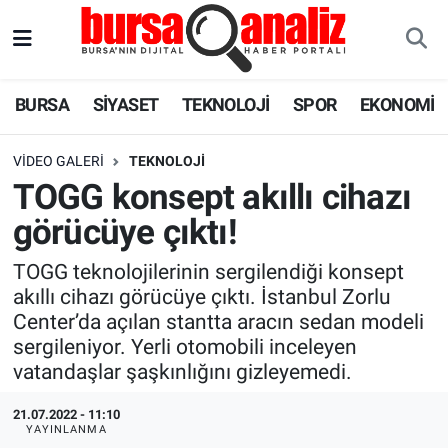
BURSA
Nöbetçi Eczaneler
BURSA
SİYASET
TEKNOLOJİ
SPOR
EKONOMİ
SİYASET
Hava Durumu
VIDEO GALERI
TEKNOLOJI
TEKNOLOJİ
Trafik Durumu
TOGG konsept akıllı cihazı
görücüye çıktı!
SPOR
Süper Lig Puan Durumu ve Fikstür
TOGG teknolojilerinin sergilendiği konsept
EKONOMİ
Tüm Manşetler
akıllı cihazı görücüye çıktı. İstanbul Zorlu
Center’da açılan stantta aracın sedan modeli
SAĞLIK
Son Dakika Haberleri
sergileniyor. Yerli otomobili inceleyen
vatandaşlar şaşkınlığını gizleyemedi.
ASTROLOJİ
Haber Arşivi
21.07.2022 - 11:10
YAYINLANMA
BLOG