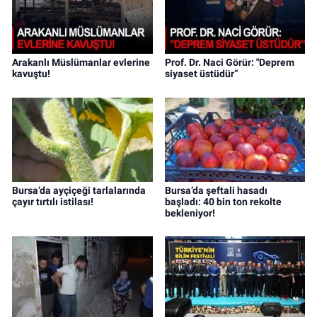
Arakanlı Müslümanlar evlerine
Prof. Dr. Naci Görür: "Deprem
kavuştu!
siyaset üstüdür”
Bursa’da ayçiçeği tarlalarında
Bursa’da şeftali hasadı
çayır tırtılı istilası!
başladı: 40 bin ton rekolte
bekleniyor!