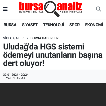
BURSA
Nöbetçi Eczaneler
BURSA
SİYASET
TEKNOLOJİ
SPOR
EKONOMİ
SİYASET
Hava Durumu
VIDEO GALERI
BURSA HABERLERI
TEKNOLOJİ
Trafik Durumu
Uludağ'da HGS sistemi
ödemeyi unutanların başına
SPOR
Süper Lig Puan Durumu ve Fikstür
dert oluyor!
EKONOMİ
Tüm Manşetler
30.01.2024 - 20:24
SAĞLIK
Son Dakika Haberleri
YAYINLANMA
ASTROLOJİ
Haber Arşivi
BLOG