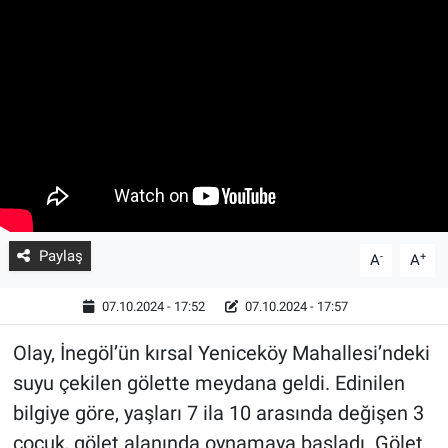
Paylaş
-
+
A
A
07.10.2024 - 17:52
07.10.2024 - 17:57
Olay, İnegöl’ün kırsal Yeniceköy Mahallesi’ndeki
suyu çekilen gölette meydana geldi. Edinilen
bilgiye göre, yaşları 7 ila 10 arasında değişen 3
çocuk, gölet alanında oynamaya başladı. Gölet