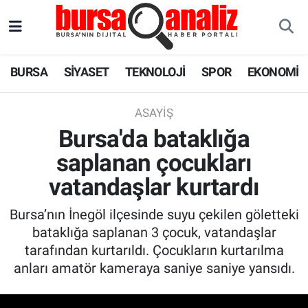
BURSA
Nöbetçi Eczaneler
BURSA
SİYASET
TEKNOLOJİ
SPOR
EKONOMİ
SİYASET
Hava Durumu
ASAYIŞ
TEKNOLOJİ
Trafik Durumu
Bursa'da bataklığa
saplanan çocukları
SPOR
Süper Lig Puan Durumu ve Fikstür
vatandaşlar kurtardı
EKONOMİ
Tüm Manşetler
Bursa’nın İnegöl ilçesinde suyu çekilen göletteki
SAĞLIK
Son Dakika Haberleri
bataklığa saplanan 3 çocuk, vatandaşlar
tarafından kurtarıldı. Çocukların kurtarılma
ASTROLOJİ
Haber Arşivi
anları amatör kameraya saniye saniye yansıdı.
BLOG