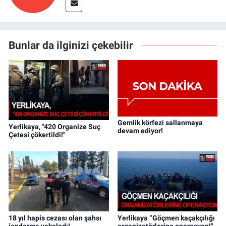
Bunlar da ilginizi çekebilir
Gemlik körfezi sallanmaya
Yerlikaya, "420 Organize Suç
devam ediyor!
Çetesi çökertildi!"
18 yıl hapis cezası olan şahsı
Yerlikaya “Göçmen kaçakçılığı
jandarma yakaladı!
organizatörlerine operasyon!"