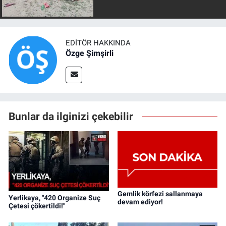
EDITÖR HAKKINDA
Özge Şimşirli
Bunlar da ilginizi çekebilir
Gemlik körfezi sallanmaya
Yerlikaya, "420 Organize Suç
devam ediyor!
Çetesi çökertildi!"