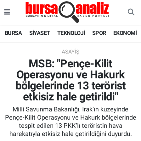
BURSA
Nöbetçi Eczaneler
BURSA
SİYASET
TEKNOLOJİ
SPOR
EKONOMİ
SİYASET
Hava Durumu
ASAYIŞ
TEKNOLOJİ
Trafik Durumu
MSB: "Pençe-Kilit
Operasyonu ve Hakurk
SPOR
Süper Lig Puan Durumu ve Fikstür
bölgelerinde 13 terörist
EKONOMİ
Tüm Manşetler
etkisiz hale getirildi"
SAĞLIK
Son Dakika Haberleri
Milli Savunma Bakanlığı, Irak’ın kuzeyinde
Pençe-Kilit Operasyonu ve Hakurk bölgelerinde
ASTROLOJİ
Haber Arşivi
tespit edilen 13 PKK’lı teröristin hava
harekatıyla etkisiz hale getirildiğini duyurdu.
BLOG