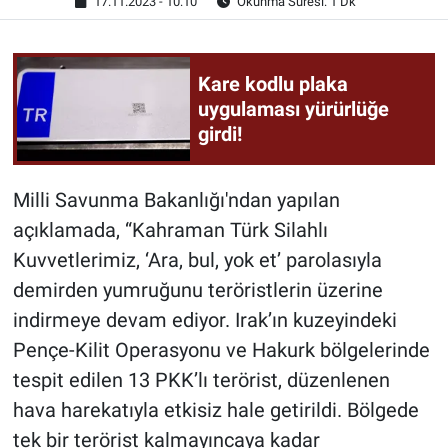
17.11.2023 - 10:10
Okunma Süresi: 1 Dk
Kare kodlu plaka
uygulaması yürürlüğe
girdi!
Milli Savunma Bakanlığı'ndan yapılan
açıklamada, “Kahraman Türk Silahlı
Kuvvetlerimiz, ‘Ara, bul, yok et’ parolasıyla
demirden yumruğunu teröristlerin üzerine
indirmeye devam ediyor. Irak’ın kuzeyindeki
Pençe-Kilit Operasyonu ve Hakurk bölgelerinde
tespit edilen 13 PKK’lı terörist, düzenlenen
hava harekatıyla etkisiz hale getirildi. Bölgede
tek bir terörist kalmayıncaya kadar