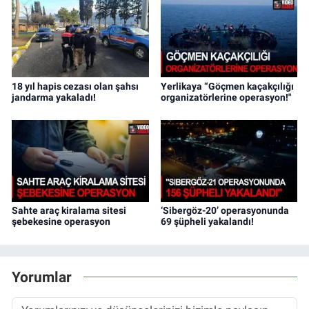
18 yıl hapis cezası olan şahsı
Yerlikaya “Göçmen kaçakçılığı
jandarma yakaladı!
organizatörlerine operasyon!"
Sahte araç kiralama sitesi
‘Sibergöz-20’ operasyonunda
şebekesine operasyon
69 şüpheli yakalandı!
Yorumlar