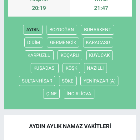
20:19
21:47
AYDIN
BOZDOĞAN
BUHARKENT
DİDİM
GERMENCİK
KARACASU
KARPUZLU
KOÇARLI
KUYUCAK
KUŞADASI
KÖŞK
NAZİLLİ
SULTANHİSAR
SÖKE
YENİPAZAR (A)
ÇİNE
İNCİRLİOVA
AYDIN AYLIK NAMAZ VAKITLERI