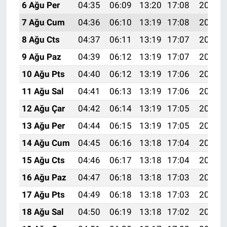
6 Ağu Per
04:35
06:09
13:20
17:08
20:20
7 Ağu Cum
04:36
06:10
13:19
17:08
20:19
8 Ağu Cts
04:37
06:11
13:19
17:07
20:18
9 Ağu Paz
04:39
06:12
13:19
17:07
20:17
10 Ağu Pts
04:40
06:12
13:19
17:06
20:16
11 Ağu Sal
04:41
06:13
13:19
17:06
20:15
12 Ağu Çar
04:42
06:14
13:19
17:05
20:13
13 Ağu Per
04:44
06:15
13:19
17:05
20:12
14 Ağu Cum
04:45
06:16
13:18
17:04
20:11
15 Ağu Cts
04:46
06:17
13:18
17:04
20:10
16 Ağu Paz
04:47
06:18
13:18
17:03
20:08
17 Ağu Pts
04:49
06:18
13:18
17:03
20:07
18 Ağu Sal
04:50
06:19
13:18
17:02
20:06