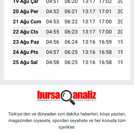
19 Ağu Çar
04:51
06:20
13:17
17:02
20:05
20 Ağu Per
04:52
06:21
13:17
17:01
20:03
21 Ağu Cum
04:53
06:22
13:17
17:00
20:02
22 Ağu Cts
04:55
06:23
13:17
17:00
20:01
23 Ağu Paz
04:56
06:24
13:16
16:59
19:59
24 Ağu Pts
04:57
06:25
13:16
16:58
19:58
25 Ağu Sal
04:58
06:25
13:16
16:58
19:56
Türkiye'den ve dünyadan son dakika haberleri, köşe yazıları,
magazinden siyasete, spordan seyahate ve her konuda tüm
içerikler.