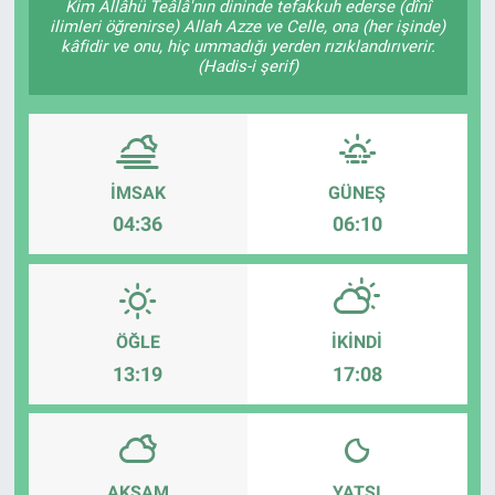
Kim Allâhü Teâlâ'nın dininde tefakkuh ederse (dînî
ilimleri öğrenirse) Allah Azze ve Celle, ona (her işinde)
kâfidir ve onu, hiç ummadığı yerden rızıklandırıverir.
(Hadis-i şerif)
İMSAK
GÜNEŞ
04:36
06:10
ÖĞLE
İKINDI
13:19
17:08
AKŞAM
YATSI