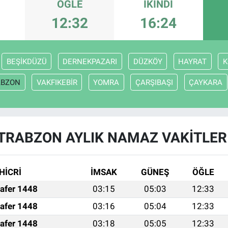
ÖĞLE
İKINDI
12:32
16:24
BEŞİKDÜZÜ
DERNEKPAZARI
DÜZKÖY
HAYRAT
K
ABZON
VAKFIKEBİR
YOMRA
ÇARŞIBAŞI
ÇAYKARA
TRABZON AYLIK NAMAZ VAKITLER
HİCRİ
İMSAK
GÜNEŞ
ÖĞLE
afer 1448
03:15
05:03
12:33
afer 1448
03:16
05:04
12:33
afer 1448
03:18
05:05
12:33