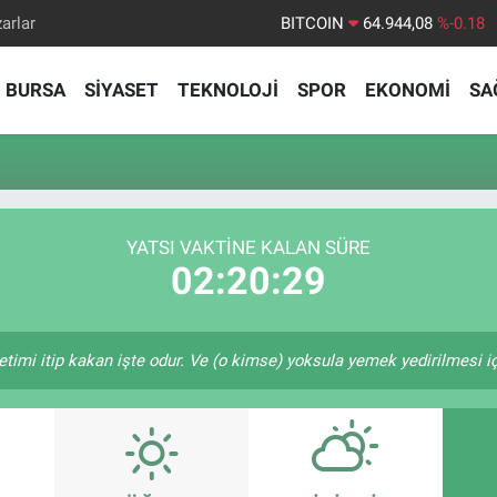
arlar
BITCOIN
64.944,08
%-0.18
DOLAR
47,7436
%0.18
BURSA
SİYASET
TEKNOLOJİ
SPOR
EKONOMİ
SA
EURO
55,2510
%0.32
STERLİN
64,4811
%0.38
GRAM ALTIN
6660.55
%0.03
BİST100
13.779
%-14
YATSI VAKTINE KALAN SÜRE
02:20:28
etimi itip kakan işte odur. Ve (o kimse) yoksula yemek yedirilmesi i