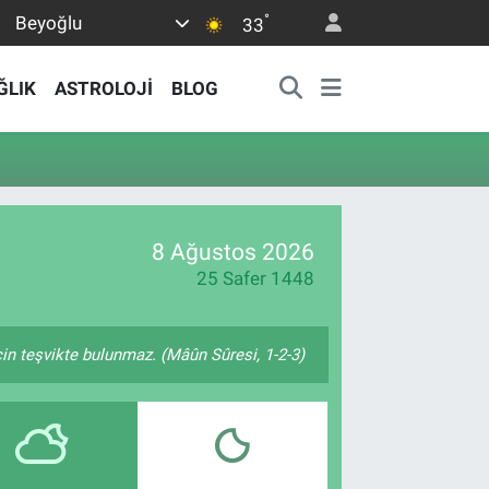
°
Beyoğlu
33
ĞLIK
ASTROLOJİ
BLOG
8 Ağustos 2026
25 Safer 1448
çin teşvikte bulunmaz. (Mâûn Sûresi, 1-2-3)