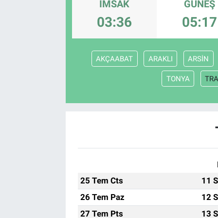
İMSAK
GÜNEŞ
03:36
05:17
AKÇAABAT
ARAKLI
ARSİN
TONYA
TR
25 Tem Cts
11 S
26 Tem Paz
12 S
27 Tem Pts
13 S