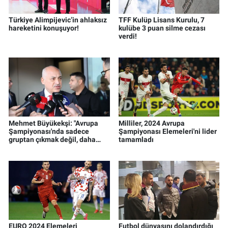
Türkiye Alimpijevic’in ahlaksız
TFF Kulüp Lisans Kurulu, 7
hareketini konuşuyor!
kulübe 3 puan silme cezası
verdi!
Mehmet Büyükekşi: "Avrupa
Milliler, 2024 Avrupa
Şampiyonası'nda sadece
Şampiyonası Elemeleri'ni lider
gruptan çıkmak değil, daha
tamamladı
büyük başarılar hedefliyoruz"
EURO 2024 Elemeleri
Futbol dünyasını dolandırdığı