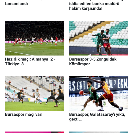
tamamlandı
iddia edilen banka müdürü
hakim karşısında!
Hazırlık maçı: Almanya: 2 -
Bursaspor 3-3 Zonguldak
Türkiye: 3
Kömürspor
Bursaspor maçı var!
Bursaspor, Galatasaray’ı yıktı,
geçti…