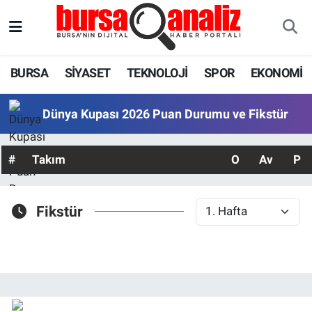
BURSA
Nöbetçi Eczaneler
BURSA
SİYASET
TEKNOLOJİ
SPOR
EKONOMİ
SİYASET
Hava Durumu
Dünya Kupası 2026 Puan Durumu ve Fikstür
TEKNOLOJİ
Trafik Durumu
#
Takım
O
Av
P
SPOR
Süper Lig Puan Durumu ve Fikstür
EKONOMİ
Tüm Manşetler
Fikstür
SAĞLIK
Son Dakika Haberleri
ASTROLOJİ
Haber Arşivi
BLOG