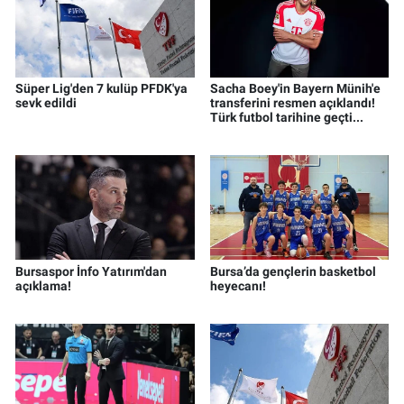
Süper Lig'den 7 kulüp PFDK'ya
Sacha Boey'in Bayern Münih'e
sevk edildi
transferini resmen açıklandı!
Türk futbol tarihine geçti...
Bursaspor İnfo Yatırım'dan
Bursa’da gençlerin basketbol
açıklama!
heyecanı!