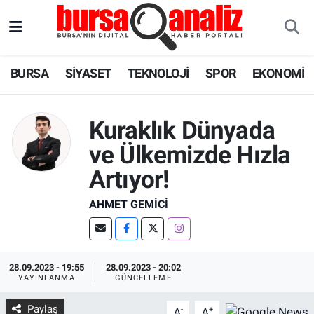
BURSA
Nöbetçi Eczaneler
BURSA
SİYASET
TEKNOLOJİ
SPOR
EKONOMİ
SİYASET
Hava Durumu
Kuraklık Dünyada
TEKNOLOJİ
Trafik Durumu
ve Ülkemizde Hızla
SPOR
Süper Lig Puan Durumu ve Fikstür
Artıyor!
EKONOMİ
Tüm Manşetler
AHMET GEMICI
SAĞLIK
Son Dakika Haberleri
ASTROLOJİ
Haber Arşivi
28.09.2023 - 19:55
28.09.2023 - 20:02
YAYINLANMA
GÜNCELLEME
BLOG
Paylaş
-
+
A
A