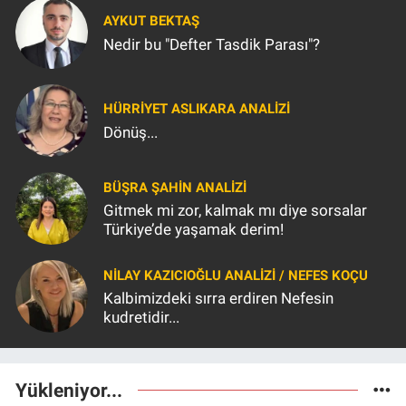
AYKUT BEKTAŞ
Nedir bu "Defter Tasdik Parası"?
HÜRRIYET ASLIKARA ANALIZI
Dönüş...
BÜŞRA ŞAHIN ANALİZİ
Gitmek mi zor, kalmak mı diye sorsalar
Türkiye’de yaşamak derim!
NILAY KAZICIOĞLU ANALİZİ / NEFES KOÇU
Kalbimizdeki sırra erdiren Nefesin
kudretidir...
Yükleniyor...