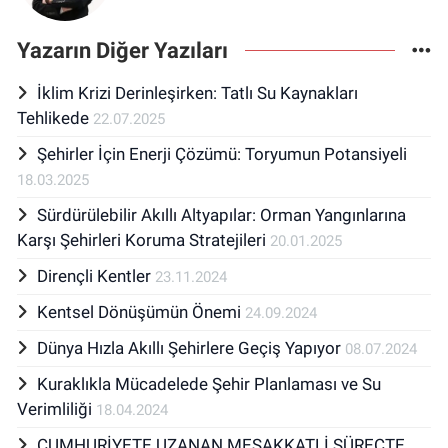
Yazarın Diğer Yazıları
İklim Krizi Derinleşirken: Tatlı Su Kaynakları
Tehlikede
22.07.2025
Şehirler İçin Enerji Çözümü: Toryumun Potansiyeli
18.03.2025
Sürdürülebilir Akıllı Altyapılar: Orman Yangınlarına
Karşı Şehirleri Koruma Stratejileri
20.01.2025
Dirençli Kentler
23.11.2024
Kentsel Dönüşümün Önemi
24.09.2024
Dünya Hızla Akıllı Şehirlere Geçiş Yapıyor
08.07.2024
Kuraklıkla Mücadelede Şehir Planlaması ve Su
Verimliliği
18.04.2024
CUMHURİYETE UZANAN MEŞAKKATLİ SÜREÇTE