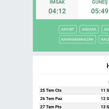
İMSAK
GÜNEŞ
04:12
05:49
AKYURT
ANKARA
AY
KAHRAMANKAZAN
KAL
25 Tem Cts
11 S
26 Tem Paz
12 S
27 Tem Pts
13 S