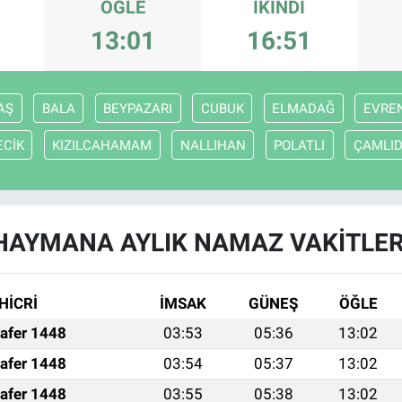
ÖĞLE
İKINDI
13:01
16:51
AŞ
BALA
BEYPAZARI
CUBUK
ELMADAĞ
EVRE
ECİK
KIZILCAHAMAM
NALLIHAN
POLATLI
ÇAMLI
HAYMANA AYLIK NAMAZ VAKITLER
HİCRİ
İMSAK
GÜNEŞ
ÖĞLE
afer 1448
03:53
05:36
13:02
afer 1448
03:54
05:37
13:02
afer 1448
03:55
05:38
13:02