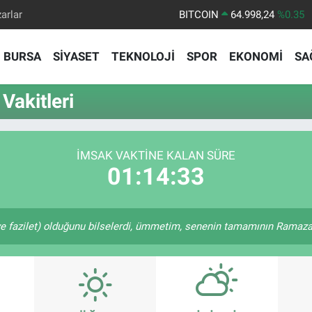
arlar
BITCOIN
64.998,24
%0.35
DOLAR
47,7436
%0.18
BURSA
SİYASET
TEKNOLOJİ
SPOR
EKONOMİ
SA
EURO
55,2510
%0.32
STERLİN
64,4811
%0.38
akitleri
GRAM ALTIN
6660.55
%0.03
BİST100
13.779
%-14
İMSAK VAKTINE KALAN SÜRE
01:14:32
e fazilet) olduğunu bilselerdi, ümmetim, senenin tamamının Ramazan