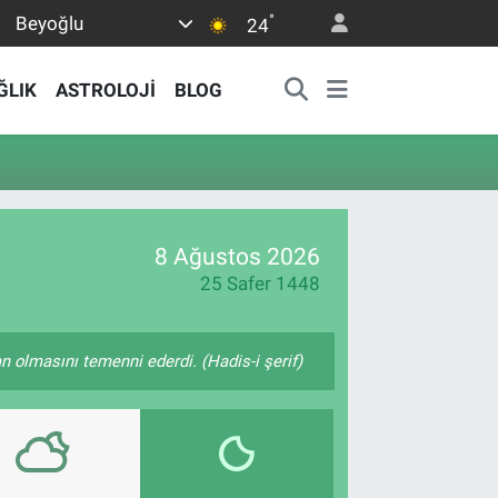
°
Beyoğlu
24
ĞLIK
ASTROLOJİ
BLOG
8 Ağustos 2026
25 Safer 1448
 olmasını temenni ederdi. (Hadis-i şerif)