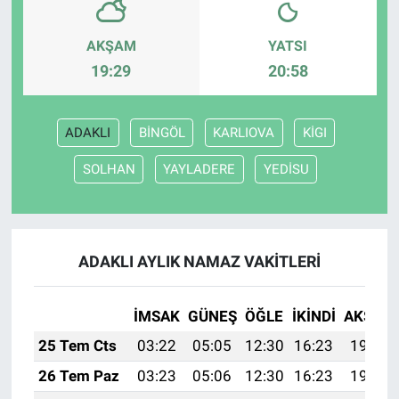
AKŞAM
YATSI
19:29
20:58
ADAKLI
BİNGÖL
KARLIOVA
KİGI
SOLHAN
YAYLADERE
YEDİSU
ADAKLI AYLIK NAMAZ VAKITLERI
İMSAK
GÜNEŞ
ÖĞLE
İKINDI
AKŞAM
25 Tem Cts
03:22
05:05
12:30
16:23
19:44
26 Tem Paz
03:23
05:06
12:30
16:23
19:44