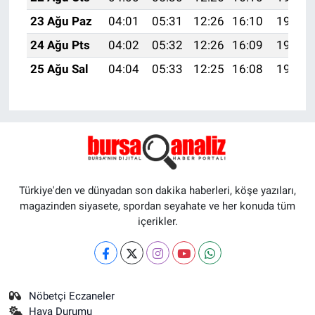
23 Ağu Paz
04:01
05:31
12:26
16:10
19:11
24 Ağu Pts
04:02
05:32
12:26
16:09
19:09
25 Ağu Sal
04:04
05:33
12:25
16:08
19:08
Türkiye'den ve dünyadan son dakika haberleri, köşe yazıları,
magazinden siyasete, spordan seyahate ve her konuda tüm
içerikler.
Nöbetçi Eczaneler
Hava Durumu