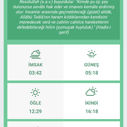
Resûlullah (s.a.v.) buyurdular: "Kimde şu üç şey
bulunursa sevâbı hak eder ve imanını kemâle erdirmiş
olur: İnsanlar arasında geçinebileceği (güzel) ahlâk,
Allâhü Teâlâ'nın haram kıldıklarından kendisini
menedecek verâ ve cahilin cahilce hareketlerini
defedebileceği hilim (yumuşak huyluluk)." (Hadis-i
şerif)
İMSAK
GÜNEŞ
03:42
05:18
ÖĞLE
İKINDI
12:29
16:18