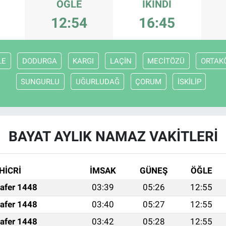
ÖĞLE
İKINDI
12:54
16:45
LE
DODURGA
KARGI
LAÇİN
MECİTÖZÜ
ORTAK
SUNGURLU
UĞURLUDAĞ
ÇORUM
İSKİLİP
BAYAT AYLIK NAMAZ VAKITLERI
HİCRİ
İMSAK
GÜNEŞ
ÖĞLE
afer 1448
03:39
05:26
12:55
afer 1448
03:40
05:27
12:55
afer 1448
03:42
05:28
12:55