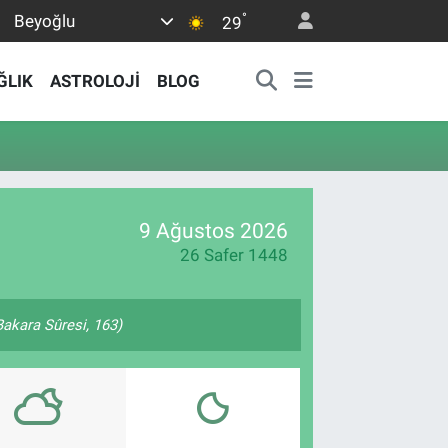
°
Beyoğlu
29
ĞLIK
ASTROLOJİ
BLOG
9 Ağustos 2026
26 Safer 1448
(Bakara Sûresi, 163)