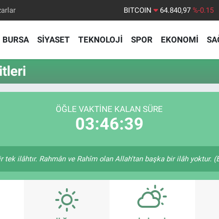
arlar
BITCOIN
64.840,97
%-0.15
DOLAR
47,7436
%0.18
BURSA
SİYASET
TEKNOLOJİ
SPOR
EKONOMİ
SA
EURO
55,2510
%0.32
STERLİN
64,4811
%0.38
leri
GRAM ALTIN
6660.55
%0
BİST100
13.779
%-14
ÖĞLE VAKTINE KALAN SÜRE
03:46:38
bir tek ilâhtır. Rahmân ve Rahîm olan Allah'tan başka bir ilâh yoktur. 