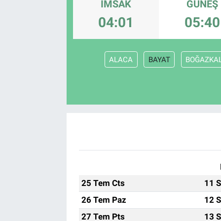
İMSAK
GÜNEŞ
04:01
05:40
ALACA
BAYAT
BOĞAZKA
25 Tem Cts
11 S
26 Tem Paz
12 S
27 Tem Pts
13 S