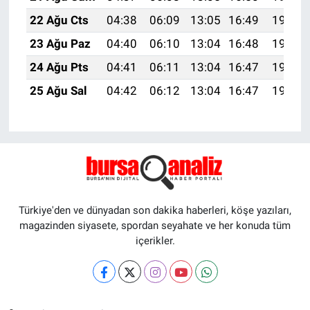
22 Ağu Cts
04:38
06:09
13:05
16:49
19:50
23 Ağu Paz
04:40
06:10
13:04
16:48
19:49
24 Ağu Pts
04:41
06:11
13:04
16:47
19:48
25 Ağu Sal
04:42
06:12
13:04
16:47
19:46
Türkiye'den ve dünyadan son dakika haberleri, köşe yazıları,
magazinden siyasete, spordan seyahate ve her konuda tüm
içerikler.