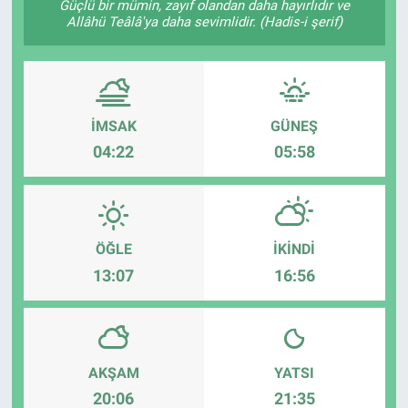
Güçlü bir mümin, zayıf olandan daha hayırlıdır ve
Allâhü Teâlâ'ya daha sevimlidir. (Hadis-i şerif)
İMSAK
GÜNEŞ
04:22
05:58
ÖĞLE
İKINDI
13:07
16:56
AKŞAM
YATSI
20:06
21:35