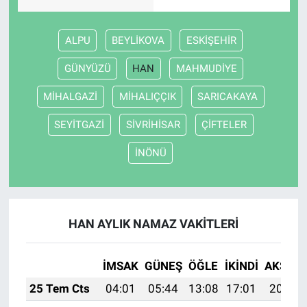
ALPU
BEYLİKOVA
ESKİŞEHİR
GÜNYÜZÜ
HAN
MAHMUDİYE
MİHALGAZİ
MİHALIÇÇIK
SARICAKAYA
SEYİTGAZİ
SİVRİHİSAR
ÇİFTELER
İNÖNÜ
HAN AYLIK NAMAZ VAKITLERI
İMSAK
GÜNEŞ
ÖĞLE
İKINDI
AKŞAM
25 Tem Cts
04:01
05:44
13:08
17:01
20:23