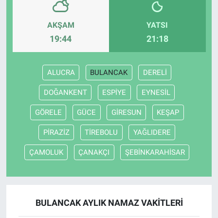
AKŞAM
YATSI
19:44
21:18
ALUCRA
BULANCAK
DERELİ
DOĞANKENT
ESPİYE
EYNESİL
GÖRELE
GÜCE
GİRESUN
KEŞAP
PİRAZİZ
TİREBOLU
YAĞLIDERE
ÇAMOLUK
ÇANAKÇI
ŞEBİNKARAHİSAR
BULANCAK AYLIK NAMAZ VAKITLERI