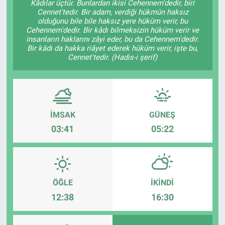
Kâdılar üçtür. Bunlardan ikisi Cehennem'dedir, biri
Cennet'tedir. Bir adam, verdiği hükmün haksız
olduğunu bile bile haksız yere hüküm verir, bu
Cehennem'dedir. Bir kâdı bilmeksizin hüküm verir ve
insanların haklarını zâyi eder, bu da Cehennem'dedir.
Bir kâdı da hakka riâyet ederek hüküm verir, işte bu,
Cennet'tedir. (Hadis-i şerif)
İMSAK
GÜNEŞ
03:41
05:22
ÖĞLE
İKINDI
12:38
16:30