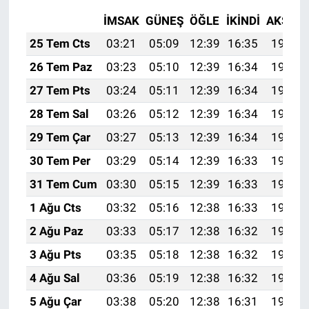
İMSAK
GÜNEŞ
ÖĞLE
İKINDI
AKŞAM
25 Tem Cts
03:21
05:09
12:39
16:35
19:58
26 Tem Paz
03:23
05:10
12:39
16:34
19:57
27 Tem Pts
03:24
05:11
12:39
16:34
19:56
28 Tem Sal
03:26
05:12
12:39
16:34
19:55
29 Tem Çar
03:27
05:13
12:39
16:34
19:54
30 Tem Per
03:29
05:14
12:39
16:33
19:53
31 Tem Cum
03:30
05:15
12:39
16:33
19:52
1 Ağu Cts
03:32
05:16
12:38
16:33
19:51
2 Ağu Paz
03:33
05:17
12:38
16:32
19:50
3 Ağu Pts
03:35
05:18
12:38
16:32
19:49
4 Ağu Sal
03:36
05:19
12:38
16:32
19:48
5 Ağu Çar
03:38
05:20
12:38
16:31
19:47