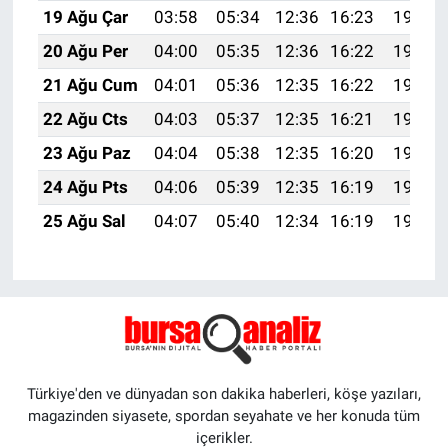
19 Ağu Çar
03:58
05:34
12:36
16:23
19:28
20 Ağu Per
04:00
05:35
12:36
16:22
19:27
21 Ağu Cum
04:01
05:36
12:35
16:22
19:25
22 Ağu Cts
04:03
05:37
12:35
16:21
19:24
23 Ağu Paz
04:04
05:38
12:35
16:20
19:22
24 Ağu Pts
04:06
05:39
12:35
16:19
19:21
25 Ağu Sal
04:07
05:40
12:34
16:19
19:19
Türkiye'den ve dünyadan son dakika haberleri, köşe yazıları,
magazinden siyasete, spordan seyahate ve her konuda tüm
içerikler.