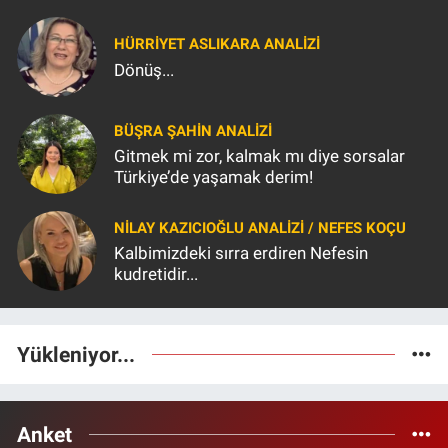
HÜRRIYET ASLIKARA ANALIZI
Dönüş...
BÜŞRA ŞAHIN ANALİZİ
Gitmek mi zor, kalmak mı diye sorsalar
Türkiye’de yaşamak derim!
NILAY KAZICIOĞLU ANALİZİ / NEFES KOÇU
Kalbimizdeki sırra erdiren Nefesin
kudretidir...
Yükleniyor...
Anket