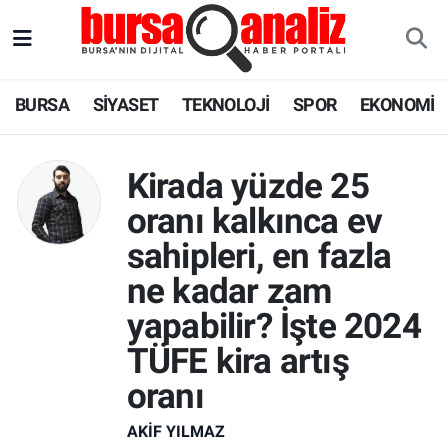
BURSA
Nöbetçi Eczaneler
BURSA
SİYASET
TEKNOLOJİ
SPOR
EKONOMİ
SİYASET
Hava Durumu
Kirada yüzde 25
TEKNOLOJİ
Trafik Durumu
oranı kalkınca ev
SPOR
Süper Lig Puan Durumu ve Fikstür
sahipleri, en fazla
EKONOMİ
Tüm Manşetler
ne kadar zam
yapabilir? İşte 2024
SAĞLIK
Son Dakika Haberleri
TÜFE kira artış
ASTROLOJİ
Haber Arşivi
oranı
AKIF YILMAZ
BLOG