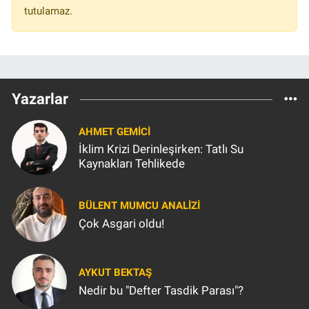
tutulamaz.
Yazarlar
AHMET GEMICI
İklim Krizi Derinleşirken: Tatlı Su
Kaynakları Tehlikede
BÜLENT MUMCU ANALİZİ
Çok Asgari oldu!
AYKUT BEKTAŞ
Nedir bu "Defter Tasdik Parası"?