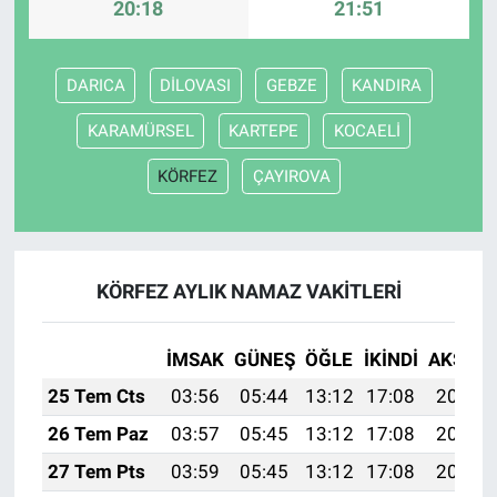
20:18
21:51
DARICA
DİLOVASI
GEBZE
KANDIRA
KARAMÜRSEL
KARTEPE
KOCAELİ
KÖRFEZ
ÇAYIROVA
KÖRFEZ AYLIK NAMAZ VAKITLERI
İMSAK
GÜNEŞ
ÖĞLE
İKINDI
AKŞAM
25 Tem Cts
03:56
05:44
13:12
17:08
20:31
26 Tem Paz
03:57
05:45
13:12
17:08
20:30
27 Tem Pts
03:59
05:45
13:12
17:08
20:29