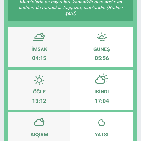
Müminlerin en hayırlıları, kanaatkâr olanlarıdır, en
şerlileri de tamahkâr (açgözlü) olanlarıdır. (Hadis-i
şerif)
İMSAK
GÜNEŞ
04:15
05:56
ÖĞLE
İKINDI
13:12
17:04
AKŞAM
YATSI