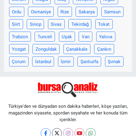
Ordu
Osmaniye
Rize
Sakarya
Samsun
Siirt
Sinop
Sivas
Tekirdağ
Tokat
Trabzon
Tunceli
Uşak
Van
Yalova
Yozgat
Zonguldak
Çanakkale
Çankırı
Çorum
İstanbul
İzmir
Şanlıurfa
Şırnak
Türkiye'den ve dünyadan son dakika haberleri, köşe yazıları,
magazinden siyasete, spordan seyahate ve her konuda tüm
içerikler.