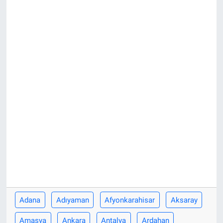
Adana
Adıyaman
Afyonkarahisar
Aksaray
Amasya
Ankara
Antalya
Ardahan