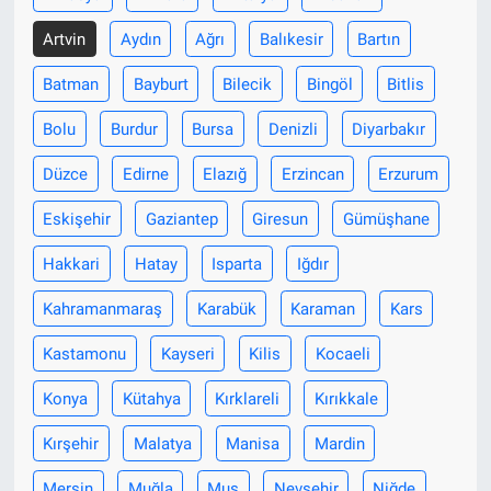
Artvin
Aydın
Ağrı
Balıkesir
Bartın
Batman
Bayburt
Bilecik
Bingöl
Bitlis
Bolu
Burdur
Bursa
Denizli
Diyarbakır
Düzce
Edirne
Elazığ
Erzincan
Erzurum
Eskişehir
Gaziantep
Giresun
Gümüşhane
Hakkari
Hatay
Isparta
Iğdır
Kahramanmaraş
Karabük
Karaman
Kars
Kastamonu
Kayseri
Kilis
Kocaeli
Konya
Kütahya
Kırklareli
Kırıkkale
Kırşehir
Malatya
Manisa
Mardin
Mersin
Muğla
Muş
Nevşehir
Niğde