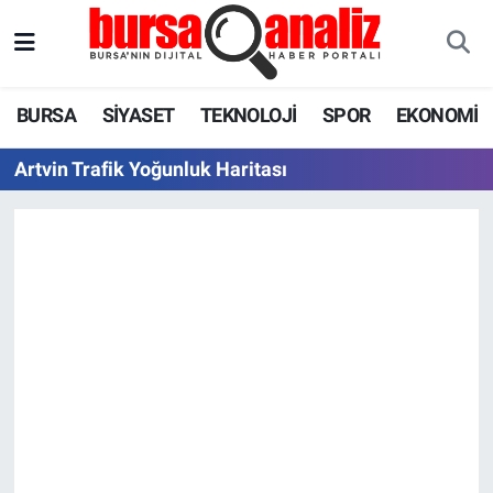
BURSA
Nöbetçi Eczaneler
BURSA
SİYASET
TEKNOLOJİ
SPOR
EKONOMİ
SİYASET
Hava Durumu
Artvin Trafik Yoğunluk Haritası
TEKNOLOJİ
Trafik Durumu
SPOR
Süper Lig Puan Durumu ve Fikstür
EKONOMİ
Tüm Manşetler
SAĞLIK
Son Dakika Haberleri
ASTROLOJİ
Haber Arşivi
BLOG