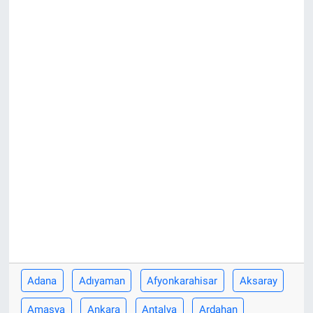
Adana
Adıyaman
Afyonkarahisar
Aksaray
Amasya
Ankara
Antalya
Ardahan