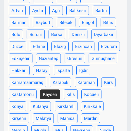
Artvin
Aydın
Ağrı
Balıkesir
Bartın
Batman
Bayburt
Bilecik
Bingöl
Bitlis
Bolu
Burdur
Bursa
Denizli
Diyarbakır
Düzce
Edirne
Elazığ
Erzincan
Erzurum
Eskişehir
Gaziantep
Giresun
Gümüşhane
Hakkari
Hatay
Isparta
Iğdır
Kahramanmaraş
Karabük
Karaman
Kars
Kastamonu
Kayseri
Kilis
Kocaeli
Konya
Kütahya
Kırklareli
Kırıkkale
Kırşehir
Malatya
Manisa
Mardin
Mersin
Muğla
Muş
Nevşehir
Niğde