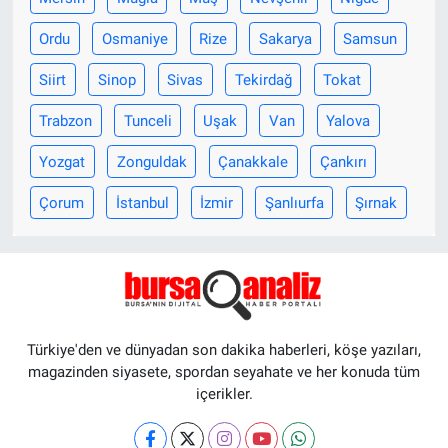
Ordu
Osmaniye
Rize
Sakarya
Samsun
Siirt
Sinop
Sivas
Tekirdağ
Tokat
Trabzon
Tunceli
Uşak
Van
Yalova
Yozgat
Zonguldak
Çanakkale
Çankırı
Çorum
İstanbul
İzmir
Şanlıurfa
Şırnak
Türkiye'den ve dünyadan son dakika haberleri, köşe yazıları,
magazinden siyasete, spordan seyahate ve her konuda tüm
içerikler.