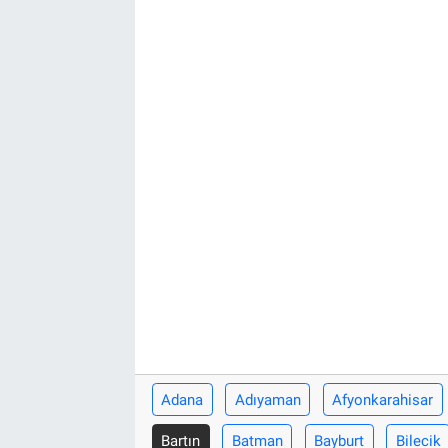
Adana
Adıyaman
Afyonkarahisar
Bartın
Batman
Bayburt
Bilecik