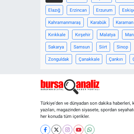
Elazığ
Erzincan
Erzurum
Eskiş
Kahramanmaraş
Karabük
Karaman
Kırıkkale
Kırşehir
Malatya
Man
Sakarya
Samsun
Siirt
Sinop
Zonguldak
Çanakkale
Çankırı
Türkiye'den ve dünyadan son dakika haberleri, 
yazıları, magazinden siyasete, spordan seyahat
her konuda tüm içerikler.