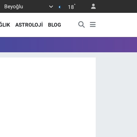
°
Beyoğlu
18
ĞLIK
ASTROLOJİ
BLOG