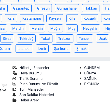
ehir
Gaziantep
Giresun
Gümüşhane
Hakkari
Ha
Kars
Kastamonu
Kayseri
Kilis
Kocaeli
Kon
isa
Mardin
Mersin
Muğla
Muş
Nevşehir
Ni
Sivas
Tekirdağ
Tokat
Trabzon
Tunceli
Uşak
Çorum
İstanbul
İzmir
Şanlıurfa
Şırnak
Nöbetçi Eczaneler
GÜNDEM
Hava Durumu
DÜNYA
Trafik Durumu
SAĞLIK
Puan Durumu ve Fikstür
EKONOMİ
köşe
Tüm Manşetler
e ve
Son Dakika Haberleri
Haber Arşivi