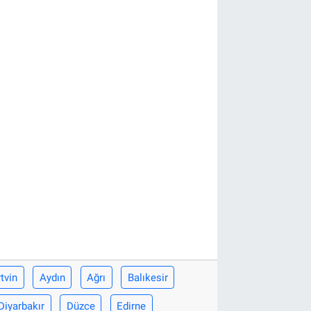
tvin
Aydın
Ağrı
Balıkesir
Diyarbakır
Düzce
Edirne