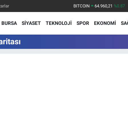
arlar
BITCOIN
64.960,21
%0.87
DOLAR
47,7436
%0.18
BURSA
SİYASET
TEKNOLOJİ
SPOR
EKONOMİ
SA
EURO
55,2510
%0.32
STERLİN
64,4811
%0.38
ritası
GRAM ALTIN
6660.55
%0.03
BİST100
13.779
%-14