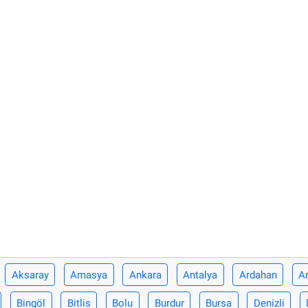
Aksaray
Amasya
Ankara
Antalya
Ardahan
Ar
Bingöl
Bitlis
Bolu
Burdur
Bursa
Denizli