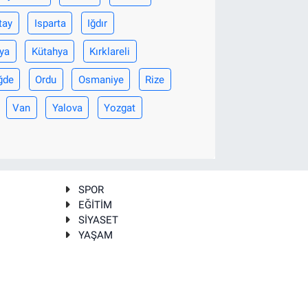
tay
Isparta
Iğdır
ya
Kütahya
Kırklareli
ğde
Ordu
Osmaniye
Rize
Van
Yalova
Yozgat
SPOR
EĞİTİM
SİYASET
YAŞAM