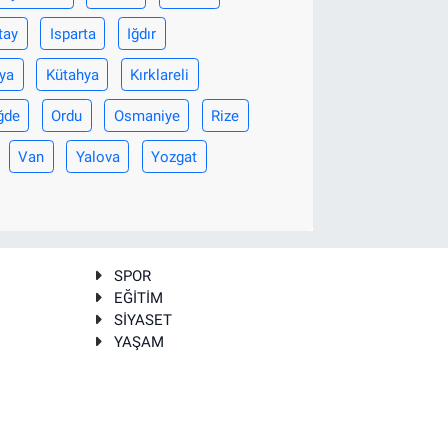
tay
Isparta
Iğdır
ya
Kütahya
Kırklareli
ğde
Ordu
Osmaniye
Rize
Van
Yalova
Yozgat
SPOR
EĞİTİM
SİYASET
YAŞAM