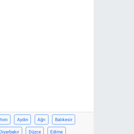
tvin
Aydın
Ağrı
Balıkesir
Diyarbakır
Düzce
Edirne