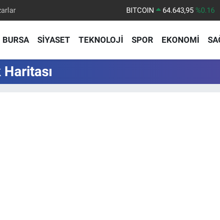
arlar
BITCOIN
64.643,95
%0.16
DOLAR
47,6704
%0
BURSA
SİYASET
TEKNOLOJİ
SPOR
EKONOMİ
SA
EURO
55,0406
%-0.08
STERLİN
64,2143
%0
 Haritası
GRAM ALTIN
6500.87
%0.12
BİST100
13.799
%70