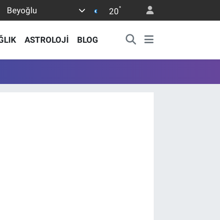
°
Beyoğlu
20
ĞLIK
ASTROLOJİ
BLOG