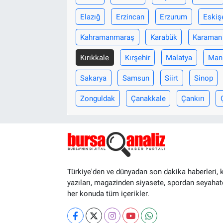
Elazığ
Erzincan
Erzurum
Eskiş
Kahramanmaraş
Karabük
Karaman
Kırıkkale
Kırşehir
Malatya
Man
Sakarya
Samsun
Siirt
Sinop
Zonguldak
Çanakkale
Çankırı
Türkiye'den ve dünyadan son dakika haberleri, 
yazıları, magazinden siyasete, spordan seyahat
her konuda tüm içerikler.