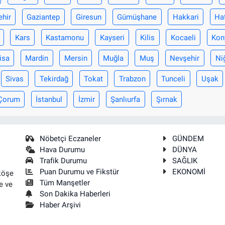
ehir
Gaziantep
Giresun
Gümüşhane
Hakkari
Ha
Kars
Kastamonu
Kayseri
Kilis
Kocaeli
Kon
isa
Mardin
Mersin
Muğla
Muş
Nevşehir
Ni
Sivas
Tekirdağ
Tokat
Trabzon
Tunceli
Uşak
Çorum
İstanbul
İzmir
Şanlıurfa
Şırnak
Nöbetçi Eczaneler
GÜNDEM
Hava Durumu
DÜNYA
Trafik Durumu
SAĞLIK
Puan Durumu ve Fikstür
EKONOMİ
köşe
Tüm Manşetler
e ve
Son Dakika Haberleri
Haber Arşivi