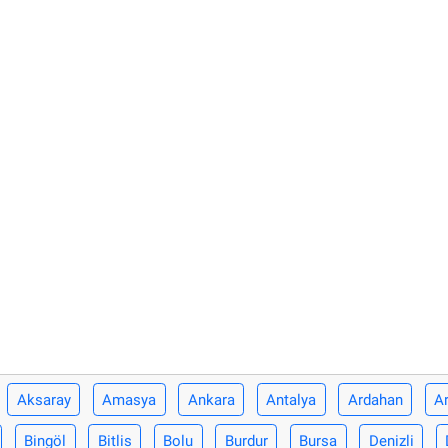
Aksaray
Amasya
Ankara
Antalya
Ardahan
Ar
Bingöl
Bitlis
Bolu
Burdur
Bursa
Denizli