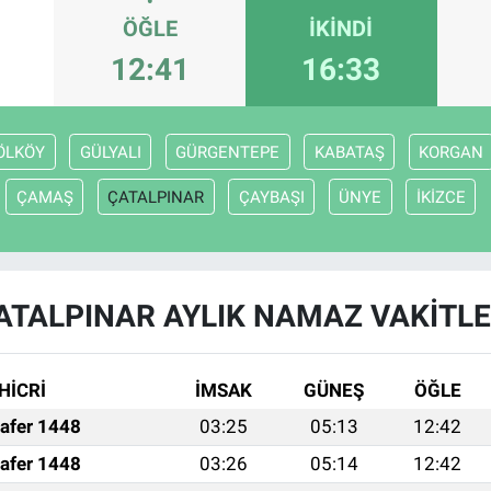
ÖĞLE
İKINDI
12:41
16:33
ÖLKÖY
GÜLYALI
GÜRGENTEPE
KABATAŞ
KORGAN
ÇAMAŞ
ÇATALPINAR
ÇAYBAŞI
ÜNYE
İKİZCE
ATALPINAR AYLIK NAMAZ VAKITLE
HİCRİ
İMSAK
GÜNEŞ
ÖĞLE
afer 1448
03:25
05:13
12:42
afer 1448
03:26
05:14
12:42