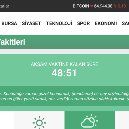
arlar
BITCOIN
64.944,08
%-0.18
DOLAR
47,7436
%0.18
BURSA
SİYASET
TEKNOLOJİ
SPOR
EKONOMİ
SA
EURO
55,2510
%0.32
STERLİN
64,4811
%0.38
kitleri
GRAM ALTIN
6660.55
%0.03
BİST100
13.779
%-14
AKŞAM VAKTINE KALAN SÜRE
48:50
r: Konuştuğu zaman güzel konuşmak, (kendisine) bir şey söylenildiği
 zaman güler yüzlü olmak, söz verdiği zaman sözüne sâdık kalmak. (H