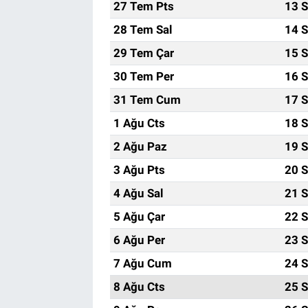
27 Tem Pts
13 S
28 Tem Sal
14 S
29 Tem Çar
15 S
30 Tem Per
16 S
31 Tem Cum
17 S
1 Ağu Cts
18 S
2 Ağu Paz
19 S
3 Ağu Pts
20 S
4 Ağu Sal
21 S
5 Ağu Çar
22 S
6 Ağu Per
23 S
7 Ağu Cum
24 S
8 Ağu Cts
25 S