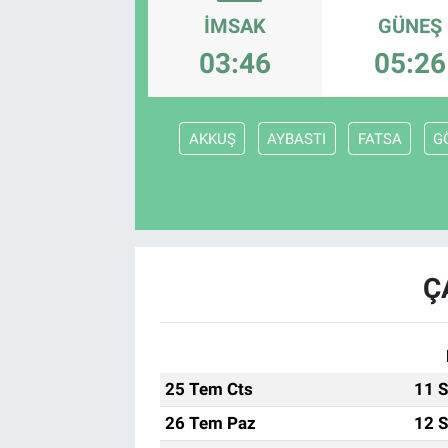
İMSAK
GÜNEŞ
03:46
05:26
AKKUŞ
AYBASTI
FATSA
G
Ç
25 Tem Cts
11 S
26 Tem Paz
12 S