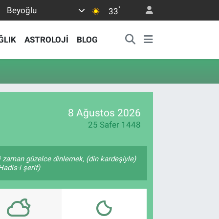
°
Beyoğlu
33
ĞLIK
ASTROLOJİ
BLOG
8 Ağustos 2026
25 Safer 1448
 zaman güzelce dinlemek, (din kardeşiyle)
adis-i şerif)