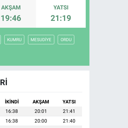
AKŞAM
YATSI
19:46
21:19
KUMRU
MESUDİYE
ORDU
RI
İKINDI
AKŞAM
YATSI
16:38
20:01
21:41
16:38
20:00
21:40